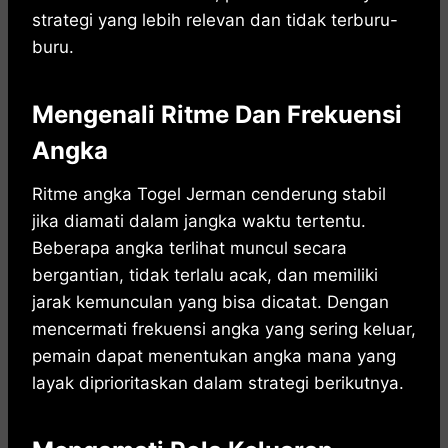
strategi yang lebih relevan dan tidak terburu-
buru.
Mengenali Ritme Dan Frekuensi
Angka
Ritme angka Togel Jerman cenderung stabil
jika diamati dalam jangka waktu tertentu.
Beberapa angka terlihat muncul secara
bergantian, tidak terlalu acak, dan memiliki
jarak kemunculan yang bisa dicatat. Dengan
mencermati frekuensi angka yang sering keluar,
pemain dapat menentukan angka mana yang
layak diprioritaskan dalam strategi berikutnya.