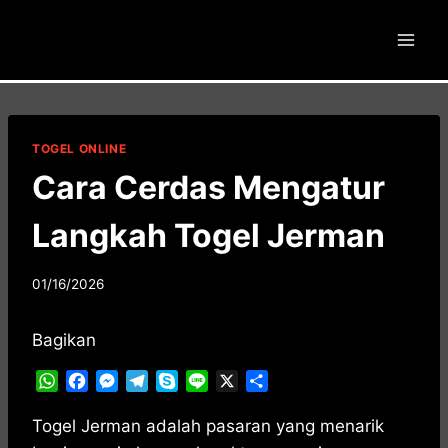
Skip
to
content
TOGEL ONLINE
Cara Cerdas Mengatur
Langkah Togel Jerman
01/16/2026
Bagikan
W
F
M
T
S
L
X
S
h
a
e
e
k
i
h
a
c
s
l
y
n
a
Togel Jerman adalah pasaran yang menarik
t
e
s
e
p
e
r