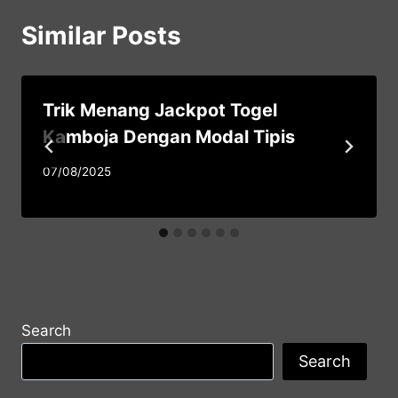
Similar Posts
Trik Menang Jackpot Togel
Kamboja Dengan Modal Tipis
07/08/2025
Search
Search