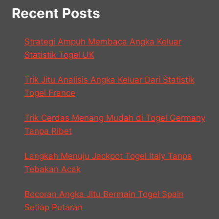
Recent Posts
Strategi Ampuh Membaca Angka Keluar
Statistik Togel UK
Trik Jitu Analisis Angka Keluar Dari Statistik
Togel France
Trik Cerdas Menang Mudah di Togel Germany
Tanpa Ribet
Langkah Menuju Jackpot Togel Italy Tanpa
Tebakan Acak
Bocoran Angka Jitu Bermain Togel Spain
Setiap Putaran