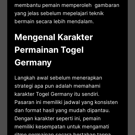
membantu pemain memperoleh gambaran
yang jelas sebelum mepelajari teknik
bermain secara lebih mendalam.
Mengenal Karakter
Permainan Togel
Germany
Langkah awal sebelum menerapkan
strategi apa pun adalah memahami
karakter Togel Germany itu sendiri.
Pasaran ini memiliki jadwal yang konsisten
dan format hasil yang mudah dipantau.
Dengan karakter seperti ini, pemain
memiliki kesempatan untuk mengamati
ritme permainan secara bertahap tanpa