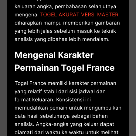
keluaran angka, pembahasan selanjutnya
mengenai
TOGEL AKURAT VERSI MASTER
diharapkan mampu memberikan gambaran
yang lebih jelas sebelum masuk ke teknik
analisis yang dibahas lebih mendalam.
Mengenal Karakter
Permainan Togel France
Togel France memiliki karakter permainan
yang relatif stabil dari sisi jadwal dan
format keluaran. Konsistensi ini
memudahkan pemain untuk mengumpulkan
data hasil sebelumnya sebagai bahan
analisis. Angka-angka yang keluar dapat
diamati dari waktu ke waktu untuk melihat