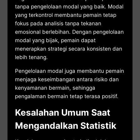
tanpa pengelolaan modal yang baik. Modal
yang terkontrol membantu pemain tetap
fokus pada analisis tanpa tekanan
emosional berlebihan. Dengan pengelolaan
modal yang bijak, pemain dapat
menerapkan strategi secara konsisten dan
lebih tenang.
Pengelolaan modal juga membantu pemain
menjaga keseimbangan antara risiko dan
kenyamanan bermain, sehingga
pengalaman bermain tetap terasa positif.
Kesalahan Umum Saat
Mengandalkan Statistik