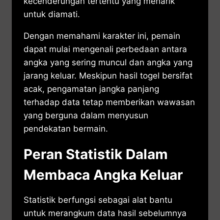
kecenderungan tertentu yang menarik
untuk diamati.
Dengan memahami karakter ini, pemain
dapat mulai mengenali perbedaan antara
angka yang sering muncul dan angka yang
jarang keluar. Meskipun hasil togel bersifat
acak, pengamatan jangka panjang
terhadap data tetap memberikan wawasan
yang berguna dalam menyusun
pendekatan bermain.
Peran Statistik Dalam
Membaca Angka Keluar
Statistik berfungsi sebagai alat bantu
untuk merangkum data hasil sebelumnya