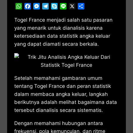
WhatsApp
Facebook
Messenger
Telegram
Skype
Line
X
Share
Togel France menjadi salah satu pasaran
yang menarik untuk dianalisis karena
ketersediaan data statistik angka keluar
yang dapat diamati secara berkala.
Setelah memahami gambaran umum
tentang Togel France dan peran statistik
dalam membaca angka keluar, langkah
berikutnya adalah melihat bagaimana data
tersebut dianalisis secara sistematis.
Dengan memahami hubungan antara
frekuensi, pola kemunculan, dan ritme