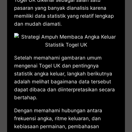
Togel UK dikenal sebagai salah satu
pasaran yang banyak dianalisis karena
memiliki data statistik yang relatif lengkap
dan mudah diamati.
Setelah memahami gambaran umum
mengenai Togel UK dan pentingnya
statistik angka keluar, langkah berikutnya
adalah melihat bagaimana data tersebut
dapat dibaca dan diinterpretasikan secara
bertahap.
Dengan memahami hubungan antara
frekuensi angka, ritme keluaran, dan
kebiasaan permainan, pembahasan