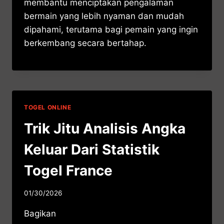
membantu menciptakan pengalaman
bermain yang lebih nyaman dan mudah
dipahami, terutama bagi pemain yang ingin
berkembang secara bertahap.
TOGEL ONLINE
Trik Jitu Analisis Angka
Keluar Dari Statistik
Togel France
01/30/2026
Bagikan