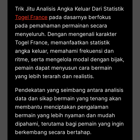
Trik Jitu Analisis Angka Keluar Dari Statistik
Togel France
pada dasarnya berfokus
pada pemahaman permainan secara
menyeluruh. Dengan mengenali karakter
Togel France, memanfaatkan statistik
angka keluar, memahami frekuensi dan
ritme, serta mengelola modal dengan bijak,
pemain dapat menyusun cara bermain
yang lebih terarah dan realistis.
Pendekatan yang seimbang antara analisis
data dan sikap bermain yang tenang akan
membantu menciptakan pengalaman
bermain yang lebih nyaman dan mudah
dipahami, terutama bagi pemain yang ingin
berkembang secara bertahap.