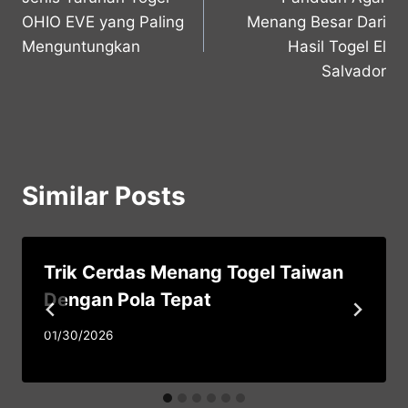
navigation
OHIO EVE yang Paling
Menang Besar Dari
Menguntungkan
Hasil Togel El
Salvador
Similar Posts
Trik Cerdas Menang Togel Taiwan
Dengan Pola Tepat
01/30/2026