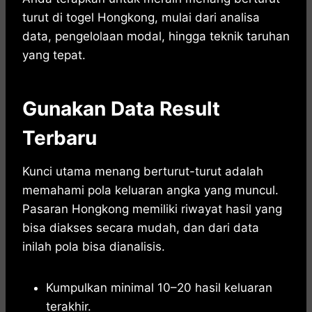
turut di togel Hongkong, mulai dari analisa
data, pengelolaan modal, hingga teknik taruhan
yang tepat.
Gunakan Data Result
Terbaru
Kunci utama menang berturut-turut adalah
memahami pola keluaran angka yang muncul.
Pasaran Hongkong memiliki riwayat hasil yang
bisa diakses secara mudah, dan dari data
inilah pola bisa dianalisis.
Kumpulkan minimal 10–20 hasil keluaran
terakhir.