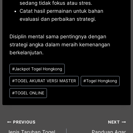
sedang tidak fokus atau stres.
Catat hasil permainan untuk bahan
evaluasi dan perbaikan strategi.
Disiplin mental sama pentingnya dengan
strategi angka dalam meraih kemenangan
berkelanjutan.
Post
#
Jackpot Togel Hongkong
Tags:
#
TOGEL AKURAT VERSI MASTER
#
Togel Hongkong
#
TOGEL ONLINE
Post
PREVIOUS
NEXT
Jenis Taruhan Togel
Panduan Agar