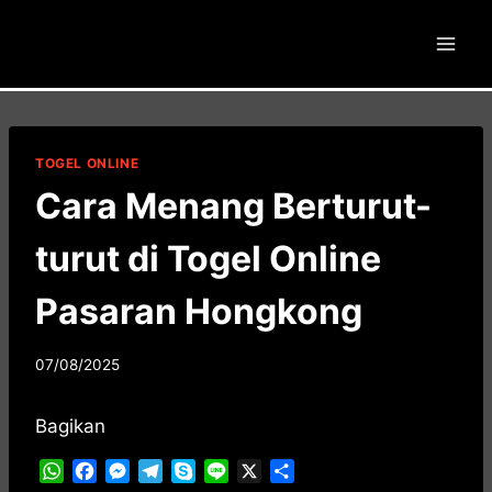
Skip
to
content
TOGEL ONLINE
Cara Menang Berturut-
turut di Togel Online
Pasaran Hongkong
07/08/2025
Bagikan
W
F
M
T
S
L
X
S