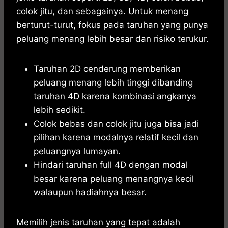
colok jitu, dan sebagainya. Untuk menang
berturut-turut, fokus pada taruhan yang punya
peluang menang lebih besar dan risiko terukur.
Taruhan 2D cenderung memberikan
peluang menang lebih tinggi dibanding
taruhan 4D karena kombinasi angkanya
lebih sedikit.
Colok bebas dan colok jitu juga bisa jadi
pilihan karena modalnya relatif kecil dan
peluangnya lumayan.
Hindari taruhan full 4D dengan modal
besar karena peluang menangnya kecil
walaupun hadiahnya besar.
Memilih jenis taruhan yang tepat adalah