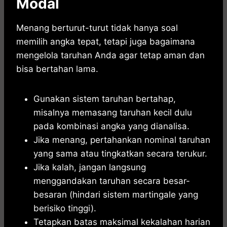
Modal
Menang berturut-turut tidak hanya soal
memilih angka tepat, tetapi juga bagaimana
mengelola taruhan Anda agar tetap aman dan
bisa bertahan lama.
Gunakan sistem taruhan bertahap,
misalnya memasang taruhan kecil dulu
pada kombinasi angka yang dianalisa.
Jika menang, pertahankan nominal taruhan
yang sama atau tingkatkan secara terukur.
Jika kalah, jangan langsung
menggandakan taruhan secara besar-
besaran (hindari sistem martingale yang
berisiko tinggi).
Tetapkan batas maksimal kekalahan harian