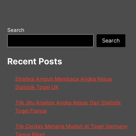
Search
Search
Recent Posts
Strategi Ampuh Membaca Angka Keluar
Statistik Togel UK
Trik Jitu Analisis Angka Keluar Dari Statistik
Togel France
Trik Cerdas Menang Mudah di Togel Germany
Tanpa Ribet