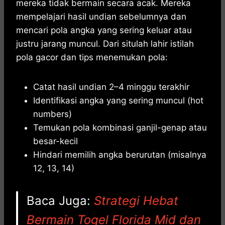
mereka tidak bermain secara acak. Mereka
mempelajari hasil undian sebelumnya dan
mencari pola angka yang sering keluar atau
justru jarang muncul. Dari situlah lahir istilah
pola gacor dan tips menemukan pola:
Catat hasil undian 2–4 minggu terakhir
Identifikasi angka yang sering muncul (hot
numbers)
Temukan pola kombinasi ganjil-genap atau
besar-kecil
Hindari memilih angka berurutan (misalnya
12, 13, 14)
Baca Juga:
Strategi Hebat
Bermain Togel Florida Mid dan