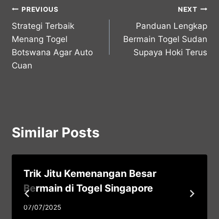
Post
PREVIOUS
NEXT
Strategi Terbaik
Panduan Lengkap
navigation
Menang Togel
Bermain Togel Sudan
Botswana Agar Auto
Supaya Hoki Terus
Cuan
Similar Posts
Trik Jitu Kemenangan Besar
Bermain di Togel Singapore
07/07/2025