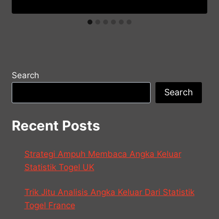
Search
Search
Recent Posts
Strategi Ampuh Membaca Angka Keluar
Statistik Togel UK
Trik Jitu Analisis Angka Keluar Dari Statistik
Togel France