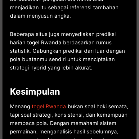
menjadikan itu sebagai referensi tambahan
dalam menyusun angka.
Beberapa situs juga menyediakan prediksi
harian togel Rwanda berdasarkan rumus
statistik. Gabungkan prediksi dari luar dengan
pola buatanmu sendiri untuk menciptakan
strategi hybrid yang lebih akurat.
Kesimpulan
Menang
togel Rwanda
bukan soal hoki semata,
tapi soal strategi, konsistensi, dan kemampuan
membaca pola. Dengan memahami sistem
permainan, menganalisis hasil sebelumnya,