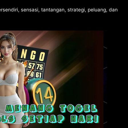
rsendiri, sensasi, tantangan, strategi, peluang, dan