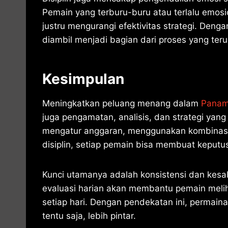
Pemain yang terburu-buru atau terlalu emos
justru mengurangi efektivitas strategi. Denga
diambil menjadi bagian dari proses yang ter
Kesimpulan
Meningkatkan peluang menang dalam
Panam
juga pengamatan, analisis, dan strategi ya
mengatur anggaran, menggunakan kombinasi a
disiplin, setiap pemain bisa membuat keputus
Kunci utamanya adalah konsistensi dan kesab
evaluasi harian akan membantu pemain melih
setiap hari. Dengan pendekatan ini, permaina
tentu saja, lebih pintar.