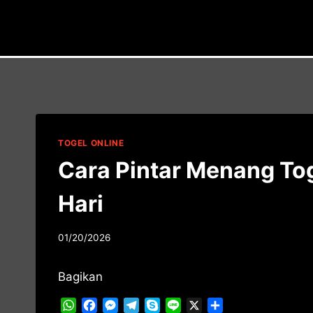
Skip
to
content
TOGEL ONLINE
Cara Pintar Menang To
Hari
01/20/2026
Bagikan
W
F
M
T
S
L
X
S