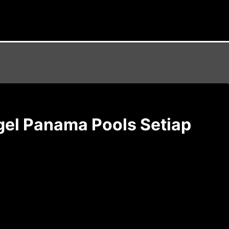
gel Panama Pools Setiap