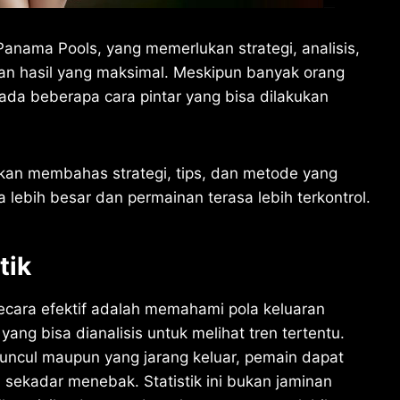
anama Pools, yang memerlukan strategi, analisis,
an hasil yang maksimal. Meskipun banyak orang
da beberapa cara pintar yang bisa dilakukan
an membahas strategi, tips, dan metode yang
a lebih besar dan permainan terasa lebih terkontrol.
tik
ecara efektif adalah memahami pola keluaran
ang bisa dianalisis untuk melihat tren tertentu.
ncul maupun yang jarang keluar, pemain dapat
 sekadar menebak. Statistik ini bukan jaminan