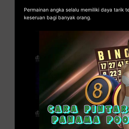
h
a
e
e
k
i
h
a
c
s
l
y
n
a
Permainan angka selalu memiliki daya tarik te
t
e
s
e
p
e
r
keseruan bagi banyak orang.
s
b
e
g
e
e
A
o
n
r
p
o
g
a
p
k
e
m
r