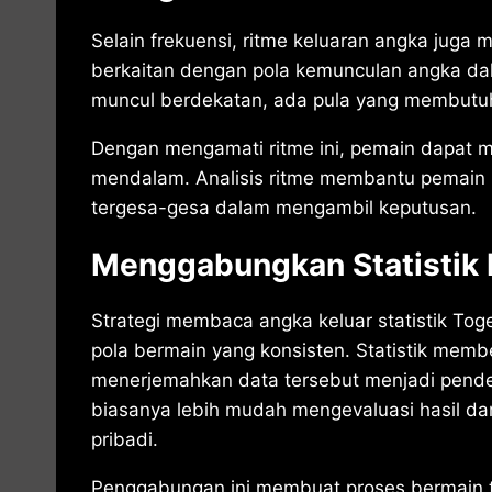
Selain frekuensi, ritme keluaran angka juga m
berkaitan dengan pola kemunculan angka dal
muncul berdekatan, ada pula yang membutuh
Dengan mengamati ritme ini, pemain dapat 
mendalam. Analisis ritme membantu pemain m
tergesa-gesa dalam mengambil keputusan.
Menggabungkan Statistik 
Strategi membaca angka keluar statistik Toge
pola bermain yang konsisten. Statistik mem
menerjemahkan data tersebut menjadi pendek
biasanya lebih mudah mengevaluasi hasil d
pribadi.
Penggabungan ini membuat proses bermain te