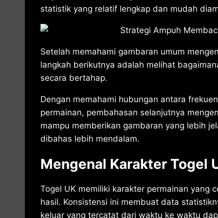
statistik yang relatif lengkap dan mudah diam
Setelah memahami gambaran umum mengenai T
langkah berikutnya adalah melihat bagaimana
secara bertahap.
Dengan memahami hubungan antara frekuensi
permainan, pembahasan selanjutnya menge
mampu memberikan gambaran yang lebih jela
dibahas lebih mendalam.
Mengenal Karakter Togel U
Togel UK memiliki karakter permainan yang c
hasil. Konsistensi ini membuat data statisti
keluar yang tercatat dari waktu ke waktu da