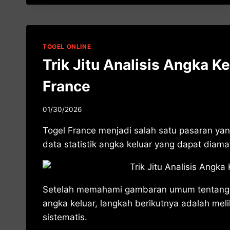
TOGEL ONLINE
Trik Jitu Analisis Angka Ke
France
01/30/2026
Togel France menjadi salah satu pasaran yan
data statistik angka keluar yang dapat diama
Setelah memahami gambaran umum tentang T
angka keluar, langkah berikutnya adalah meli
sistematis.