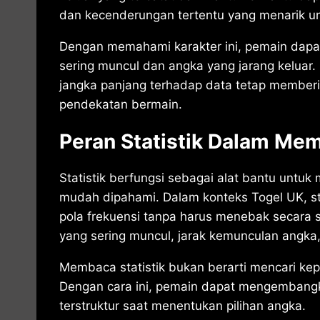
dan kecenderungan tertentu yang menarik un
Dengan memahami karakter ini, pemain dapa
sering muncul dan angka yang jarang keluar.
jangka panjang terhadap data tetap membe
pendekatan bermain.
Peran Statistik Dalam Me
Statistik berfungsi sebagai alat bantu untu
mudah dipahami. Dalam konteks Togel UK, st
pola frekuensi tanpa harus menebak secara
yang sering muncul, jarak kemunculan angka,
Membaca statistik bukan berarti mencari ke
Dengan cara ini, pemain dapat mengembangk
terstruktur saat menentukan pilihan angka.