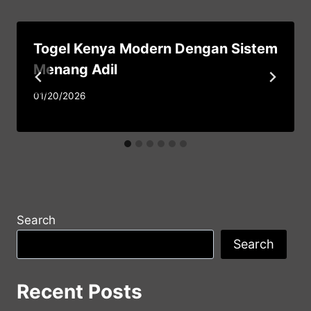
Togel Kenya Modern Dengan Sistem
Menang Adil
01/20/2026
Search
Search
Recent Posts