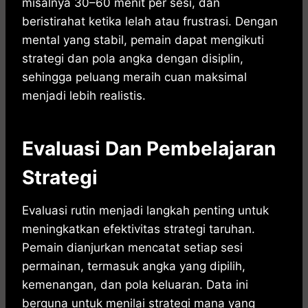
misalnya 30–60 menit per sesi, dan
beristirahat ketika lelah atau frustrasi. Dengan
mental yang stabil, pemain dapat mengikuti
strategi dan pola angka dengan disiplin,
sehingga peluang meraih cuan maksimal
menjadi lebih realistis.
Evaluasi Dan Pembelajaran
Strategi
Evaluasi rutin menjadi langkah penting untuk
meningkatkan efektivitas strategi taruhan.
Pemain dianjurkan mencatat setiap sesi
permainan, termasuk angka yang dipilih,
kemenangan, dan pola keluaran. Data ini
berguna untuk menilai strategi mana yang