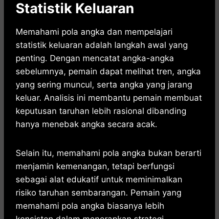
Statistik Keluaran
Memahami pola angka dan mempelajari
statistik keluaran adalah langkah awal yang
penting. Dengan mencatat angka-angka
sebelumnya, pemain dapat melihat tren, angka
yang sering muncul, serta angka yang jarang
keluar. Analisis ini membantu pemain membuat
keputusan taruhan lebih rasional dibanding
hanya menebak angka secara acak.
Selain itu, memahami pola angka bukan berarti
menjamin kemenangan, tetapi berfungsi
sebagai alat edukatif untuk meminimalkan
risiko taruhan sembarangan. Pemain yang
memahami pola angka biasanya lebih