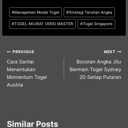
Post
#
Manajemen Modal Togel
#
Strategi Taruhan Angka
Tags:
#
TOGEL AKURAT VERSI MASTER
#
Togel Singapore
Post
PREVIOUS
NEXT
Cara Santai
Bocoran Angka Jitu
navigation
Menentukan
Bermain Togel Sydney
Momentum Togel
2D Setiap Putaran
Austria
Similar Posts