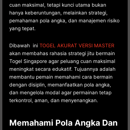
cuan maksimal, tetapi kunci utama bukan
hanya keberuntungan, melainkan strategi,
pemahaman pola angka, dan manajemen risiko
yang tepat.
Dibawah ini
TOGEL AKURAT VERSI MASTER
akan membahas rahasia strategi jitu bermain
Togel Singapore agar peluang cuan maksimal
meningkat secara edukatif. Tujuannya adalah
membantu pemain memahami cara bermain
dengan disiplin, memanfaatkan pola angka,
dan mengelola modal agar permainan tetap
terkontrol, aman, dan menyenangkan.
Memahami Pola Angka Dan