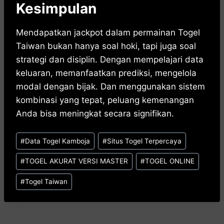
Kesimpulan
Mendapatkan jackpot dalam permainan Togel
Taiwan bukan hanya soal hoki, tapi juga soal
strategi dan disiplin. Dengan mempelajari data
keluaran, memanfaatkan prediksi, mengelola
modal dengan bijak. Dan menggunakan sistem
kombinasi yang tepat, peluang kemenangan
Anda bisa meningkat secara signifikan.
Post
#
Data Togel Kamboja
#
Situs Togel Terpercaya
Tags:
#
TOGEL AKURAT VERSI MASTER
#
TOGEL ONLINE
#
Togel Taiwan