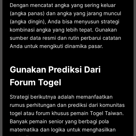
Dengan mencatat angka yang sering keluar
(angka panas) dan angka yang jarang muncul
(angka dingin), Anda bisa menyusun strategi
kombinasi angka yang lebih tepat. Gunakan
sumber data resmi dan rutin perbarui catatan
Anda untuk mengikuti dinamika pasar.
Gunakan Prediksi Dari
Forum Togel
Strategi berikutnya adalah memanfaatkan
rumus perhitungan dan prediksi dari komunitas
togel atau forum khusus pemain Togel Taiwan.
Banyak pemain senior yang berbagi pola
matematika dan logika untuk menghasilkan