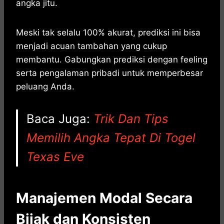
angka jitu.
Meski tak selalu 100% akurat, prediksi ini bisa
menjadi acuan tambahan yang cukup
membantu. Gabungkan prediksi dengan feeling
serta pengalaman pribadi untuk memperbesar
peluang Anda.
Baca Juga:
Trik Dan Tips
Memilih Angka Tepat Di Togel
Texas Eve
Manajemen Modal Secara
Bijak dan Konsisten