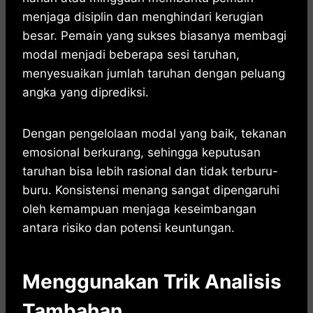
menjaga disiplin dan menghindari kerugian
besar. Pemain yang sukses biasanya membagi
modal menjadi beberapa sesi taruhan,
menyesuaikan jumlah taruhan dengan peluang
angka yang diprediksi.
Dengan pengelolaan modal yang baik, tekanan
emosional berkurang, sehingga keputusan
taruhan bisa lebih rasional dan tidak terburu-
buru. Konsistensi menang sangat dipengaruhi
oleh kemampuan menjaga keseimbangan
antara risiko dan potensi keuntungan.
Menggunakan Trik Analisis
Tambahan