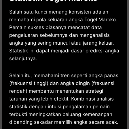
Salah satu kunci menang konsisten adalah
memahami pola keluaran angka Togel Maroko.
Pemain sukses biasanya mencatat data
pengeluaran sebelumnya dan menganalisis
angka yang sering muncul atau jarang keluar.
Statistik ini dapat menjadi dasar prediksi angka
selanjutnya.
Selain itu, memahami tren seperti angka panas
(frekuensi tinggi) dan angka dingin (frekuensi
rendah) membantu menentukan strategi
taruhan yang lebih efektif. Kombinasi analisis
statistik dengan intuisi pengalaman pemain
terbukti meningkatkan peluang kemenangan
dibanding sekadar memilih angka secara acak.