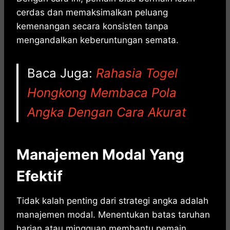
cerdas dan memaksimalkan peluang
kemenangan secara konsisten tanpa
mengandalkan keberuntungan semata.
Baca Juga:
Rahasia Togel
Hongkong Membaca Pola
Angka Dengan Cara Akurat
Manajemen Modal Yang
Efektif
Tidak kalah penting dari strategi angka adalah
manajemen modal. Menentukan batas taruhan
harian atau mingguan membantu pemain