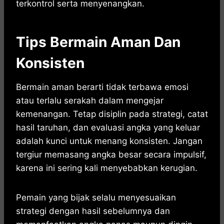
terkontrol serta menyenangkan.
Tips Bermain Aman Dan
Konsisten
Bermain aman berarti tidak terbawa emosi
atau terlalu serakah dalam mengejar
kemenangan. Tetap disiplin pada strategi, catat
hasil taruhan, dan evaluasi angka yang keluar
adalah kunci untuk menang konsisten. Jangan
tergiur memasang angka besar secara impulsif,
karena ini sering kali menyebabkan kerugian.
Pemain yang bijak selalu menyesuaikan
strategi dengan hasil sebelumnya dan