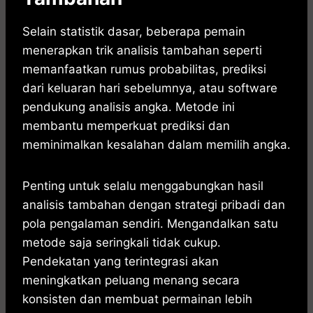
Selain statistik dasar, beberapa pemain
menerapkan trik analisis tambahan seperti
memanfaatkan rumus probabilitas, prediksi
dari keluaran hari sebelumnya, atau software
pendukung analisis angka. Metode ini
membantu memperkuat prediksi dan
meminimalkan kesalahan dalam memilih angka.
Penting untuk selalu menggabungkan hasil
analisis tambahan dengan strategi pribadi dan
pola pengalaman sendiri. Mengandalkan satu
metode saja seringkali tidak cukup.
Pendekatan yang terintegrasi akan
meningkatkan peluang menang secara
konsisten dan membuat permainan lebih