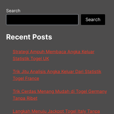
Search
Search
Recent Posts
Strategi Ampuh Membaca Angka Keluar
Statistik Togel UK
Trik Jitu Analisis Angka Keluar Dari Statistik
Togel France
Trik Cerdas Menang Mudah di Togel Germany
Tanpa Ribet
Langkah Menuju Jackpot Togel Italy Tanpa