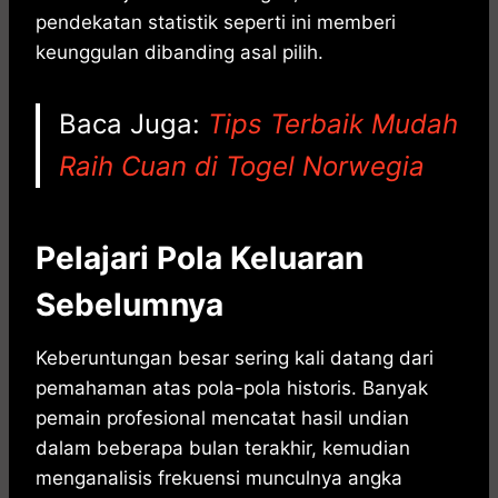
pendekatan statistik seperti ini memberi
keunggulan dibanding asal pilih.
Baca Juga:
Tips Terbaik Mudah
Raih Cuan di Togel Norwegia
Pelajari Pola Keluaran
Sebelumnya
Keberuntungan besar sering kali datang dari
pemahaman atas pola-pola historis. Banyak
pemain profesional mencatat hasil undian
dalam beberapa bulan terakhir, kemudian
menganalisis frekuensi munculnya angka