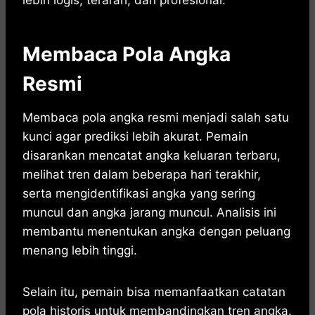
lebih logis, terarah, dan profesional.
Membaca Pola Angka
Resmi
Membaca pola angka resmi menjadi salah satu
kunci agar prediksi lebih akurat. Pemain
disarankan mencatat angka keluaran terbaru,
melihat tren dalam beberapa hari terakhir,
serta mengidentifikasi angka yang sering
muncul dan angka jarang muncul. Analisis ini
membantu menentukan angka dengan peluang
menang lebih tinggi.
Selain itu, pemain bisa memanfaatkan catatan
pola historis untuk membandingkan tren angka.