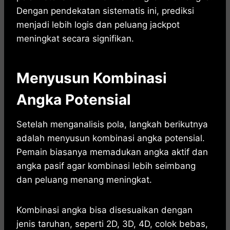
Dengan pendekatan sistematis ini, prediksi
menjadi lebih logis dan peluang jackpot
meningkat secara signifikan.
Menyusun Kombinasi
Angka Potensial
Setelah menganalisis pola, langkah berikutnya
adalah menyusun kombinasi angka potensial.
Pemain biasanya memadukan angka aktif dan
angka pasif agar kombinasi lebih seimbang
dan peluang menang meningkat.
Kombinasi angka bisa disesuaikan dengan
jenis taruhan, seperti 2D, 3D, 4D, colok bebas,