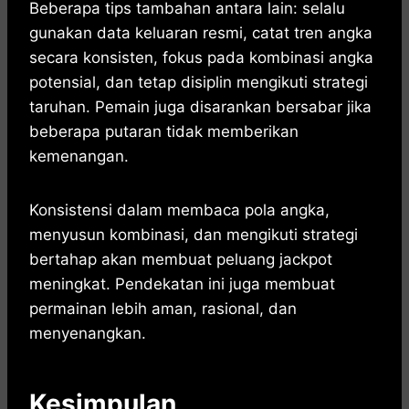
Beberapa tips tambahan antara lain: selalu
gunakan data keluaran resmi, catat tren angka
secara konsisten, fokus pada kombinasi angka
potensial, dan tetap disiplin mengikuti strategi
taruhan. Pemain juga disarankan bersabar jika
beberapa putaran tidak memberikan
kemenangan.
Konsistensi dalam membaca pola angka,
menyusun kombinasi, dan mengikuti strategi
bertahap akan membuat peluang jackpot
meningkat. Pendekatan ini juga membuat
permainan lebih aman, rasional, dan
menyenangkan.
Kesimpulan