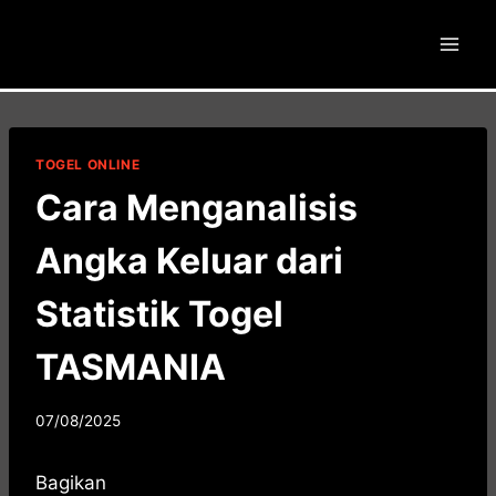
Skip
to
content
TOGEL ONLINE
Cara Menganalisis
Angka Keluar dari
Statistik Togel
TASMANIA
07/08/2025
Bagikan