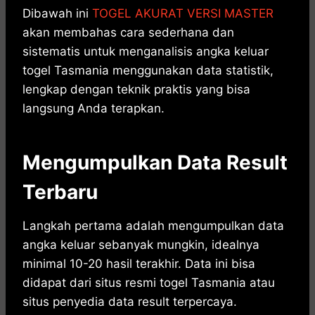
Dibawah ini
TOGEL AKURAT VERSI MASTER
akan membahas cara sederhana dan
sistematis untuk menganalisis angka keluar
togel Tasmania menggunakan data statistik,
lengkap dengan teknik praktis yang bisa
langsung Anda terapkan.
Mengumpulkan Data Result
Terbaru
Langkah pertama adalah mengumpulkan data
angka keluar sebanyak mungkin, idealnya
minimal 10-20 hasil terakhir. Data ini bisa
didapat dari situs resmi togel Tasmania atau
situs penyedia data result terpercaya.