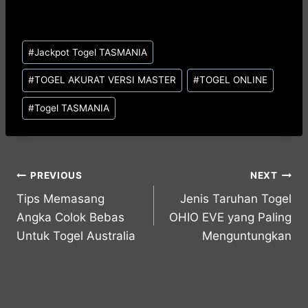
Post
#
Jackpot Togel TASMANIA
Tags:
#
TOGEL AKURAT VERSI MASTER
#
TOGEL ONLINE
#
Togel TASMANIA
Post
PREVIOUS
NEXT
Tips Memasang
Jenis Taruhan Togel
navigation
Angka Colok Bebas
OHIO EVE yang Paling
Untuk Togel Australia
Menguntungkan