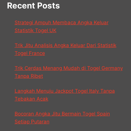
Recent Posts
Strategi Ampuh Membaca Angka Keluar
Statistik Togel UK
Trik Jitu Analisis Angka Keluar Dari Statistik
Togel France
Trik Cerdas Menang Mudah di Togel Germany
Tanpa Ribet
Langkah Menuju Jackpot Togel Italy Tanpa
Tebakan Acak
Bocoran Angka Jitu Bermain Togel Spain
Setiap Putaran