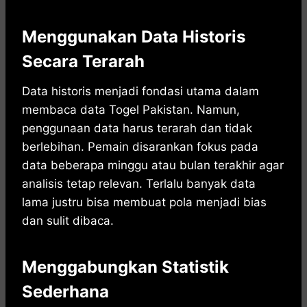
Menggunakan Data Historis
Secara Terarah
Data historis menjadi fondasi utama dalam
membaca data Togel Pakistan. Namun,
penggunaan data harus terarah dan tidak
berlebihan. Pemain disarankan fokus pada
data beberapa minggu atau bulan terakhir agar
analisis tetap relevan. Terlalu banyak data
lama justru bisa membuat pola menjadi bias
dan sulit dibaca.
Menggabungkan Statistik
Sederhana