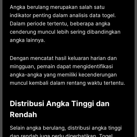
Angka berulang merupakan salah satu
indikator penting dalam analisis data togel.
Dalam periode tertentu, beberapa angka
cenderung muncul lebih sering dibandingkan
angka lainnya.
Dengan mencatat hasil keluaran harian dan
mingguan, pemain dapat mengidentifikasi
angka-angka yang memiliki kecenderungan
muncul kembali dalam rentang waktu tertentu.
Distribusi Angka Tinggi dan
Rendah
Selain angka berulang, distribusi angka tinggi
dan rendah juga perlu diperhatikan. Togel