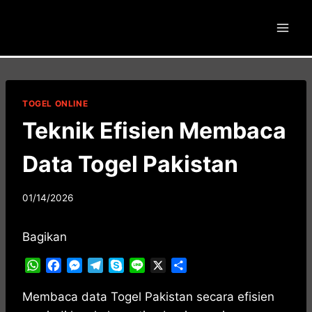
Skip
to
content
TOGEL ONLINE
Teknik Efisien Membaca
Data Togel Pakistan
01/14/2026
Bagikan
W
F
M
T
S
L
X
S
h
a
e
e
k
i
h
a
c
s
l
y
n
a
Membaca data Togel Pakistan secara efisien
t
e
s
e
p
e
r