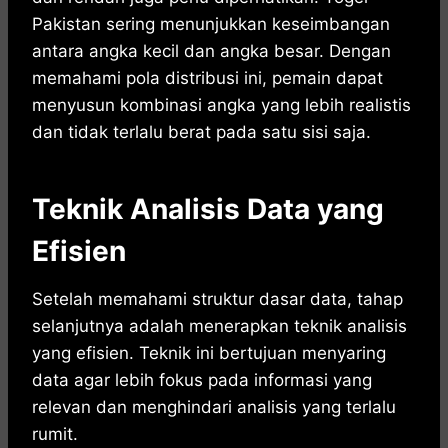
Pakistan sering menunjukkan keseimbangan
antara angka kecil dan angka besar. Dengan
memahami pola distribusi ini, pemain dapat
menyusun kombinasi angka yang lebih realistis
dan tidak terlalu berat pada satu sisi saja.
Teknik Analisis Data yang
Efisien
Setelah memahami struktur dasar data, tahap
selanjutnya adalah menerapkan teknik analisis
yang efisien. Teknik ini bertujuan menyaring
data agar lebih fokus pada informasi yang
relevan dan menghindari analisis yang terlalu
rumit.