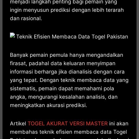
menjadi langkah penting bagi pemain yang
s
b
e
g
e
e
ingin menyusun prediksi dengan lebih terarah
A
o
n
r
dan rasional.
p
o
g
a
p
k
e
m
r
Banyak pemain pemula hanya mengandalkan
firasat, padahal data keluaran menyimpan
informasi berharga jika dianalisis dengan cara
yang tepat. Dengan teknik membaca data yang
sistematis, pemain dapat memahami pola
angka, mengurangi kesalahan analisis, dan
meningkatkan akurasi prediksi.
Artikel
TOGEL AKURAT VERSI MASTER
ini akan
membahas teknik efisien membaca data Togel