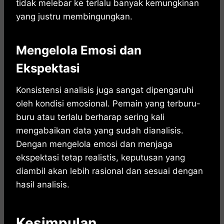
tidak melebar ke terlalu banyak kemungkinan
yang justru membingungkan.
Mengelola Emosi dan
Ekspektasi
Konsistensi analisis juga sangat dipengaruhi
oleh kondisi emosional. Pemain yang terburu-
buru atau terlalu berharap sering kali
mengabaikan data yang sudah dianalisis.
Dengan mengelola emosi dan menjaga
ekspektasi tetap realistis, keputusan yang
diambil akan lebih rasional dan sesuai dengan
hasil analisis.
Kesimpulan