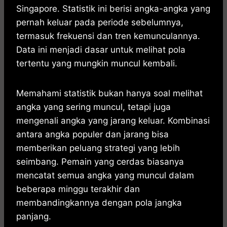
Singapore. Statistik ini berisi angka-angka yang
pernah keluar pada periode sebelumnya,
termasuk frekuensi dan tren kemunculannya.
Data ini menjadi dasar untuk melihat pola
tertentu yang mungkin muncul kembali.
Memahami statistik bukan hanya soal melihat
angka yang sering muncul, tetapi juga
mengenali angka yang jarang keluar. Kombinasi
antara angka populer dan jarang bisa
memberikan peluang strategi yang lebih
seimbang. Pemain yang cerdas biasanya
mencatat semua angka yang muncul dalam
beberapa minggu terakhir dan
membandingkannya dengan pola jangka
panjang.