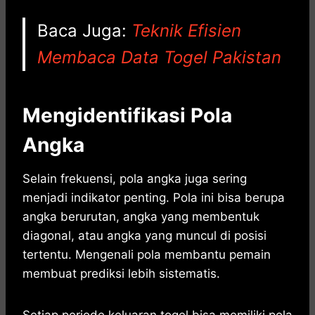
Baca Juga:
Teknik Efisien
Membaca Data Togel Pakistan
Mengidentifikasi Pola
Angka
Selain frekuensi, pola angka juga sering
menjadi indikator penting. Pola ini bisa berupa
angka berurutan, angka yang membentuk
diagonal, atau angka yang muncul di posisi
tertentu. Mengenali pola membantu pemain
membuat prediksi lebih sistematis.