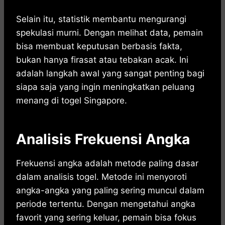
Selain itu, statistik membantu mengurangi
spekulasi murni. Dengan melihat data, pemain
bisa membuat keputusan berbasis fakta,
bukan hanya firasat atau tebakan acak. Ini
adalah langkah awal yang sangat penting bagi
siapa saja yang ingin meningkatkan peluang
menang di togel Singapore.
Analisis Frekuensi Angka
Frekuensi angka adalah metode paling dasar
dalam analisis togel. Metode ini menyoroti
angka-angka yang paling sering muncul dalam
periode tertentu. Dengan mengetahui angka
favorit yang sering keluar, pemain bisa fokus