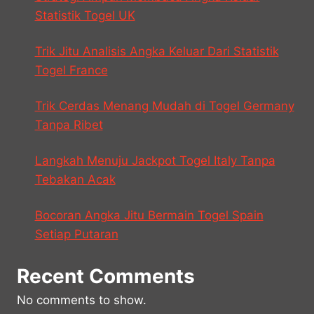
Statistik Togel UK
Trik Jitu Analisis Angka Keluar Dari Statistik
Togel France
Trik Cerdas Menang Mudah di Togel Germany
Tanpa Ribet
Langkah Menuju Jackpot Togel Italy Tanpa
Tebakan Acak
Bocoran Angka Jitu Bermain Togel Spain
Setiap Putaran
Recent Comments
No comments to show.