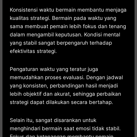
Konsistensi waktu bermain membantu menjaga
kualitas strategi. Bermain pada waktu yang
sama membuat pemain lebih fokus dan tenang
dalam mengambil keputusan. Kondisi mental
yang stabil sangat berpengaruh terhadap
efektivitas strategi.
Pengaturan waktu yang teratur juga
memudahkan proses evaluasi. Dengan jadwal
yang konsisten, perbandingan hasil menjadi
lebih objektif dan akurat, sehingga perbaikan
strategi dapat dilakukan secara bertahap.
Selain itu, sangat disarankan untuk
menghindari bermain saat emosi tidak stabil.
Fokus dan ketenangan membantu pemain