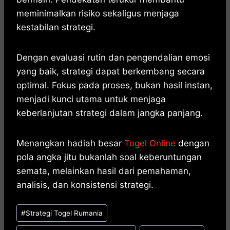
meminimalkan risiko sekaligus menjaga
kestabilan strategi.
Dengan evaluasi rutin dan pengendalian emosi
yang baik, strategi dapat berkembang secara
optimal. Fokus pada proses, bukan hasil instan,
menjadi kunci utama untuk menjaga
keberlanjutan strategi dalam jangka panjang.
Menangkan hadiah besar
Togel Online
dengan
pola angka jitu bukanlah soal keberuntungan
semata, melainkan hasil dari pemahaman,
analisis, dan konsistensi strategi.
Post
#
Strategi Togel Rumania
Tags: