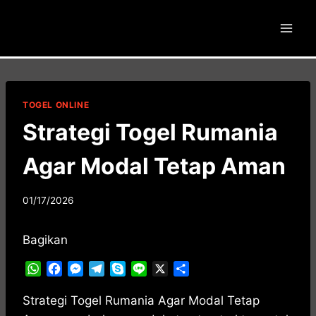
Skip
to
content
TOGEL ONLINE
Strategi Togel Rumania
Agar Modal Tetap Aman
01/17/2026
Bagikan
W
F
M
T
S
L
X
S
h
a
e
e
k
i
h
a
c
s
l
y
n
a
Strategi Togel Rumania Agar Modal Tetap
t
e
s
e
p
e
r