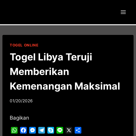
Skip
to
content
TOGEL ONLINE
Togel Libya Teruji
Memberikan
Kemenangan Maksimal
01/20/2026
Bagikan
W
F
M
T
S
L
X
S