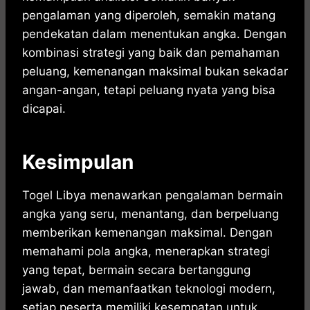
pengalaman yang diperoleh, semakin matang
pendekatan dalam menentukan angka. Dengan
kombinasi strategi yang baik dan pemahaman
peluang, kemenangan maksimal bukan sekadar
angan-angan, tetapi peluang nyata yang bisa
dicapai.
Kesimpulan
Togel Libya menawarkan pengalaman bermain
angka yang seru, menantang, dan berpeluang
memberikan kemenangan maksimal. Dengan
memahami pola angka, menerapkan strategi
yang tepat, bermain secara bertanggung
jawab, dan memanfaatkan teknologi modern,
setiap peserta memiliki kesempatan untuk