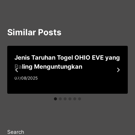
Similar Posts
Jenis Taruhan Togel OHIO EVE yang
Paling Menguntungkan
07/08/2025
Search