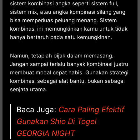
sistem kombinasi angka seperti sistem full,
sistem mix, atau angka kombinasi silang yang
bisa memperluas peluang menang. Sistem
kombinasi ini memungkinkan kamu untuk tidak
hanya bertaruh pada satu kemungkinan.
Namun, tetaplah bijak dalam memasang.
Jangan sampai terlalu banyak kombinasi justru
membuat modal cepat habis. Gunakan strategi
kombinasi sebagai alat bantu, bukan sebagai
senjata utama.
Baca Juga:
Cara Paling Efektif
Gunakan Shio Di Togel
GEORGIA NIGHT