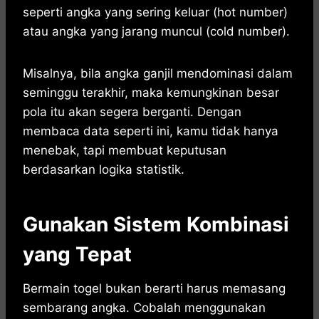
seperti angka yang sering keluar (hot number)
atau angka yang jarang muncul (cold number).
Misalnya, bila angka ganjil mendominasi dalam
seminggu terakhir, maka kemungkinan besar
pola itu akan segera berganti. Dengan
membaca data seperti ini, kamu tidak hanya
menebak, tapi membuat keputusan
berdasarkan logika statistik.
Gunakan Sistem Kombinasi
yang Tepat
Bermain togel bukan berarti harus memasang
sembarang angka. Cobalah menggunakan