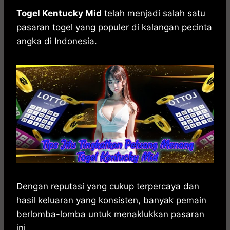
h
a
e
e
k
i
h
a
c
s
l
y
n
a
Togel Kentucky Mid
telah menjadi salah satu
t
e
s
e
p
e
r
pasaran togel yang populer di kalangan pecinta
s
b
e
g
e
e
angka di Indonesia.
A
o
n
r
p
o
g
a
p
k
e
m
r
Dengan reputasi yang cukup terpercaya dan
hasil keluaran yang konsisten, banyak pemain
berlomba-lomba untuk menaklukkan pasaran
ini.