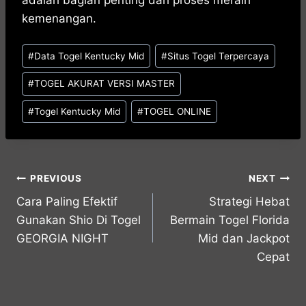
adalah bagian penting dari proses meraih
kemenangan.
Post
#
Data Togel Kentucky Mid
#
Situs Togel Terpercaya
Tags:
#
TOGEL AKURAT VERSI MASTER
#
Togel Kentucky Mid
#
TOGEL ONLINE
Post
PREVIOUS
NEXT
Cara Paling Efektif
Strategi Hebat
navigation
Gunakan Shio Di Togel
Bermain Togel Florida
GEORGIA NIGHT
Mid dan Jackpot
Cepat