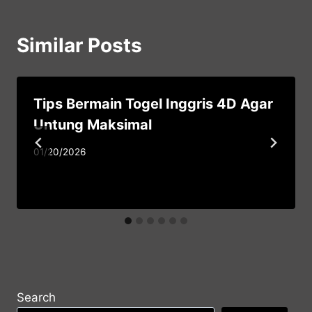
Similar Posts
Tips Bermain Togel Inggris 4D Agar
Untung Maksimal
01/20/2026
Search