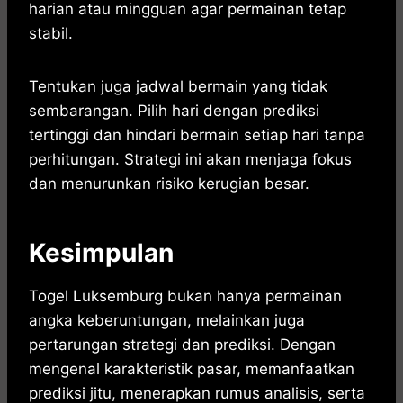
harian atau mingguan agar permainan tetap
stabil.
Tentukan juga jadwal bermain yang tidak
sembarangan. Pilih hari dengan prediksi
tertinggi dan hindari bermain setiap hari tanpa
perhitungan. Strategi ini akan menjaga fokus
dan menurunkan risiko kerugian besar.
Kesimpulan
Togel Luksemburg bukan hanya permainan
angka keberuntungan, melainkan juga
pertarungan strategi dan prediksi. Dengan
mengenal karakteristik pasar, memanfaatkan
prediksi jitu, menerapkan rumus analisis, serta