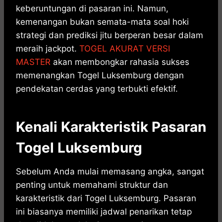
keberuntungan di pasaran ini. Namun,
kemenangan bukan semata-mata soal hoki
strategi dan prediksi jitu berperan besar dalam
meraih jackpot.
TOGEL AKURAT VERSI
MASTER
akan membongkar rahasia sukses
memenangkan Togel Luksemburg dengan
pendekatan cerdas yang terbukti efektif.
Kenali Karakteristik Pasaran
Togel Luksemburg
Sebelum Anda mulai memasang angka, sangat
penting untuk memahami struktur dan
karakteristik dari Togel Luksemburg. Pasaran
ini biasanya memiliki jadwal penarikan tetap