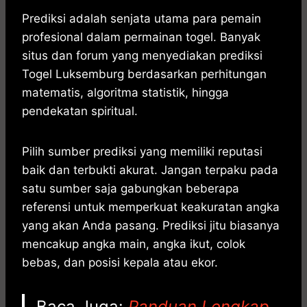
Prediksi adalah senjata utama para pemain
profesional dalam permainan togel. Banyak
situs dan forum yang menyediakan prediksi
Togel Luksemburg berdasarkan perhitungan
matematis, algoritma statistik, hingga
pendekatan spiritual.
Pilih sumber prediksi yang memiliki reputasi
baik dan terbukti akurat. Jangan terpaku pada
satu sumber saja gabungkan beberapa
referensi untuk memperkuat keakuratan angka
yang akan Anda pasang. Prediksi jitu biasanya
mencakup angka main, angka ikut, colok
bebas, dan posisi kepala atau ekor.
Baca Juga:
Panduan Lengkap