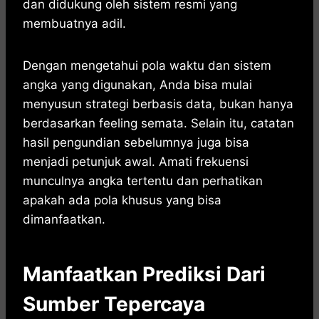
dan didukung oleh sistem resmi yang
membuatnya adil.
Dengan mengetahui pola waktu dan sistem
angka yang digunakan, Anda bisa mulai
menyusun strategi berbasis data, bukan hanya
berdasarkan feeling semata. Selain itu, catatan
hasil pengundian sebelumnya juga bisa
menjadi petunjuk awal. Amati frekuensi
munculnya angka tertentu dan perhatikan
apakah ada pola khusus yang bisa
dimanfaatkan.
Manfaatkan Prediksi Dari
Sumber Tepercaya