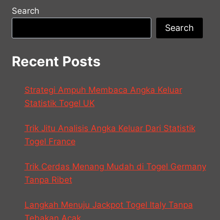
Search
Search
Recent Posts
Strategi Ampuh Membaca Angka Keluar
Statistik Togel UK
Trik Jitu Analisis Angka Keluar Dari Statistik
Togel France
Trik Cerdas Menang Mudah di Togel Germany
Tanpa Ribet
Langkah Menuju Jackpot Togel Italy Tanpa
Tebakan Acak