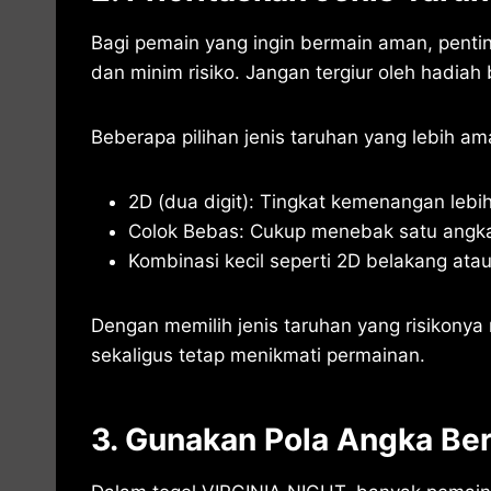
Bagi pemain yang ingin bermain aman, penting
dan minim risiko. Jangan tergiur oleh hadiah
Beberapa pilihan jenis taruhan yang lebih am
2D (dua digit): Tingkat kemenangan lebi
Colok Bebas: Cukup menebak satu angka 
Kombinasi kecil seperti 2D belakang ata
Dengan memilih jenis taruhan yang risikonya
sekaligus tetap menikmati permainan.
3. Gunakan Pola Angka Ber