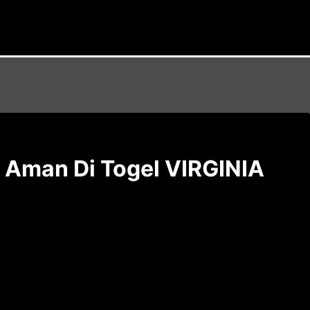
Aman Di Togel VIRGINIA