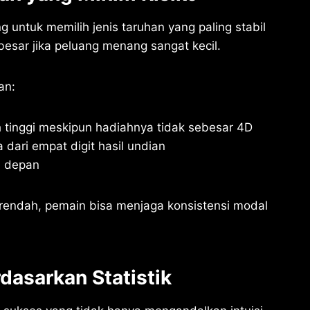
 untuk memilih jenis taruhan yang paling stabil
 besar jika peluang menang sangat kecil.
an:
h tinggi meskipun hadiahnya tidak sebesar 4D
dari empat digit hasil undian
u depan
 rendah, pemain bisa menjaga konsistensi modal
dasarkan Statistik