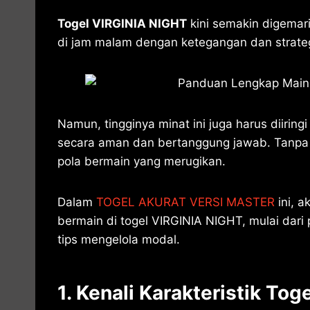
h
a
e
e
k
i
h
a
c
s
l
y
n
a
Togel VIRGINIA NIGHT
kini semakin digemar
t
e
s
e
p
e
r
di jam malam dengan ketegangan dan strateg
s
b
e
g
e
e
A
o
n
r
p
o
g
a
p
k
e
m
r
Namun, tingginya minat ini juga harus diiri
secara aman dan bertanggung jawab. Tanpa 
pola bermain yang merugikan.
Dalam
TOGEL AKURAT VERSI MASTER
ini, 
bermain di togel VIRGINIA NIGHT, mulai dari
tips mengelola modal.
1. Kenali Karakteristik To