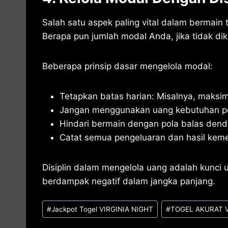
Salah satu aspek paling vital dalam bermai
Berapa pun jumlah modal Anda, jika tidak dik
Beberapa prinsip dasar mengelola modal:
Tetapkan batas harian: Misalnya, maksi
Jangan menggunakan uang kebutuhan poko
Hindari bermain dengan pola balas denda
Catat semua pengeluaran dan hasil keme
Disiplin dalam mengelola uang adalah kunci u
berdampak negatif dalam jangka panjang.
Post
#
Jackpot Togel VIRGINIA NIGHT
#
TOGEL AKURAT 
Tags: