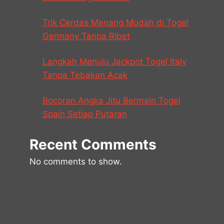
Trik Cerdas Menang Mudah di Togel
Germany Tanpa Ribet
Langkah Menuju Jackpot Togel Italy
Tanpa Tebakan Acak
Bocoran Angka Jitu Bermain Togel
Spain Setiap Putaran
Recent Comments
No comments to show.