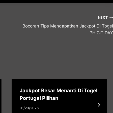
NEXT
Bocoran Tips Mendapatkan Jackpot Di Togel
PHICIT DAY
Jackpot Besar Menanti Di Togel
Portugal Pilihan
01/20/2026