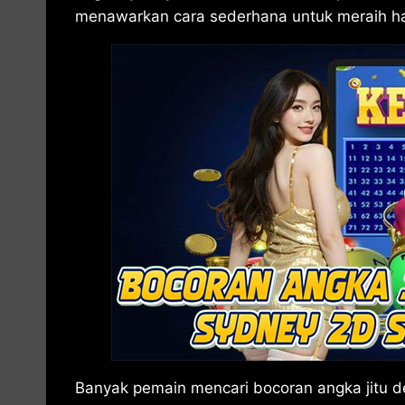
menawarkan cara sederhana untuk meraih ha
Banyak pemain mencari bocoran angka jitu