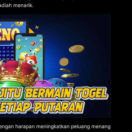
diah menarik.
 dengan harapan meningkatkan peluang menang