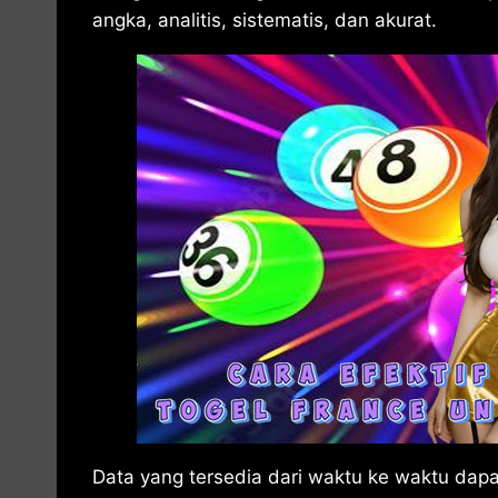
angka, analitis, sistematis, dan akurat.
Data yang tersedia dari waktu ke waktu dapa