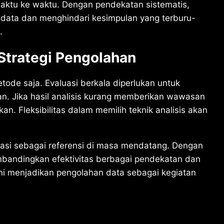
aktu ke waktu. Dengan pendekatan sistematis,
data dan menghindari kesimpulan yang terburu-
.
Strategi Pengolahan
tode saja. Evaluasi berkala diperlukan untuk
an. Jika hasil analisis kurang memberikan wawasan
n. Fleksibilitas dalam memilih teknik analisis akan
luasi sebagai referensi di masa mendatang. Dengan
bandingkan efektivitas berbagai pendekatan dan
 ini menjadikan pengolahan data sebagai kegiatan