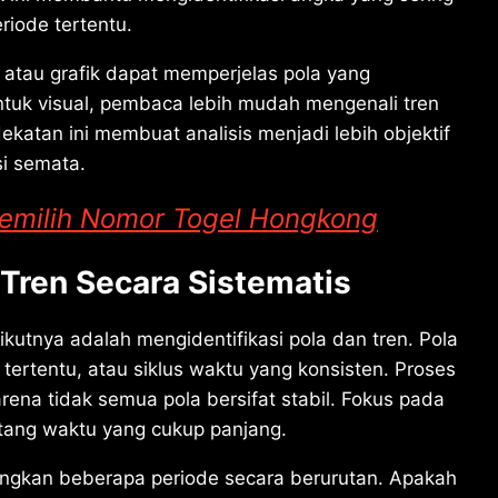
riode tertentu.
el atau grafik dapat memperjelas pola yang
tuk visual, pembaca lebih mudah mengenali tren
atan ini membuat analisis menjadi lebih objektif
i semata.
emilih Nomor Togel Hongkong
 Tren Secara Sistematis
rikutnya adalah mengidentifikasi pola dan tren. Pola
ertentu, atau siklus waktu yang konsisten. Proses
rena tidak semua pola bersifat stabil. Fokus pada
tang waktu yang cukup panjang.
ingkan beberapa periode secara berurutan. Apakah