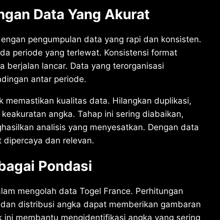
ngan Data Yang Akurat
 dengan pengumpulan data yang rapi dan konsisten.
da periode yang terlewat. Konsistensi format
a berjalan lancar. Data yang terorganisasi
ingan antar periode.
k memastikan kualitas data. Hilangkan duplikasi,
i keakuratan angka. Tahap ini sering diabaikan,
hasilkan analisis yang menyesatkan. Dengan data
t dipercaya dan relevan.
ebagai Pondasi
dalam mengolah data Togel France. Perhitungan
ta, dan distribusi angka dapat memberikan gambaran
k ini membantu mengidentifikasi angka yang sering