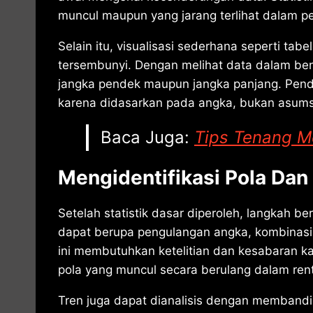
muncul maupun yang jarang terlihat dalam pe
Selain itu, visualisasi sederhana seperti tab
tersembunyi. Dengan melihat data dalam ben
jangka pendek maupun jangka panjang. Pendek
karena didasarkan pada angka, bukan asums
Baca Juga:
Tips Tenang M
Mengidentifikasi Pola Dan
Setelah statistik dasar diperoleh, langkah be
dapat berupa pengulangan angka, kombinasi t
ini membutuhkan ketelitian dan kesabaran ka
pola yang muncul secara berulang dalam ren
Tren juga dapat dianalisis dengan memband