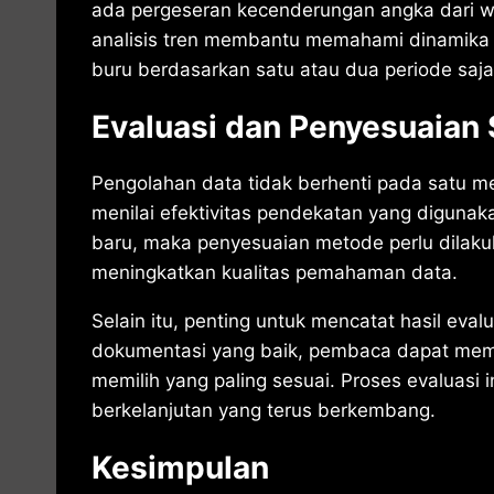
ada pergeseran kecenderungan angka dari w
analisis tren membantu memahami dinamika 
buru berdasarkan satu atau dua periode saja
Evaluasi dan Penyesuaian 
Pengolahan data tidak berhenti pada satu me
menilai efektivitas pendekatan yang digunak
baru, maka penyesuaian metode perlu dilakuka
meningkatkan kualitas pemahaman data.
Selain itu, penting untuk mencatat hasil eva
dokumentasi yang baik, pembaca dapat mem
memilih yang paling sesuai. Proses evaluasi
berkelanjutan yang terus berkembang.
Kesimpulan