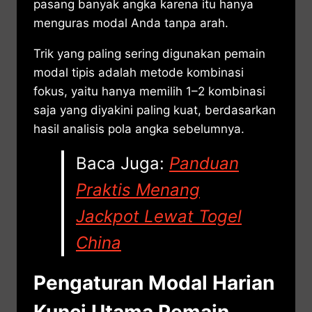
pasang banyak angka karena itu hanya
menguras modal Anda tanpa arah.
Trik yang paling sering digunakan pemain
modal tipis adalah metode kombinasi
fokus, yaitu hanya memilih 1–2 kombinasi
saja yang diyakini paling kuat, berdasarkan
hasil analisis pola angka sebelumnya.
Baca Juga:
Panduan
Praktis Menang
Jackpot Lewat Togel
China
Pengaturan Modal Harian