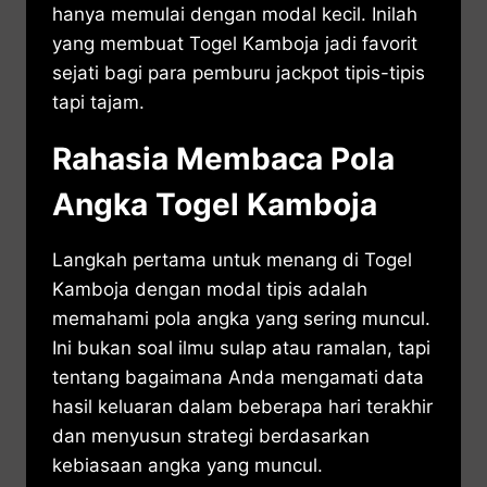
hanya memulai dengan modal kecil. Inilah
yang membuat Togel Kamboja jadi favorit
sejati bagi para pemburu jackpot tipis-tipis
tapi tajam.
Rahasia Membaca Pola
Angka Togel Kamboja
Langkah pertama untuk menang di Togel
Kamboja dengan modal tipis adalah
memahami pola angka yang sering muncul.
Ini bukan soal ilmu sulap atau ramalan, tapi
tentang bagaimana Anda mengamati data
hasil keluaran dalam beberapa hari terakhir
dan menyusun strategi berdasarkan
kebiasaan angka yang muncul.