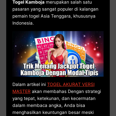
Togel Kamboja
merupakan salah satu
pasaran yang sangat populer di kalangan
pemain togel Asia Tenggara, khususnya
Indonesia.
Dalam artikel ini
TOGEL AKURAT VERSI
MASTER
akan membahas Dengan strategi
yang tepat, ketekunan, dan kecermatan
dalam membaca angka, Anda bisa
menghasilkan keuntungan besar meski