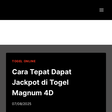
Skip
to
content
Bermain di Togel
Magnum 4D
TOGEL ONLINE
Cara Tepat Dapat
Jackpot di Togel
Magnum 4D
07/08/2025