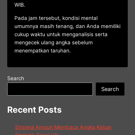
WIB.
Pada jam tersebut, kondisi mental
umumnya masih tenang, dan Anda memiliki
cukup waktu untuk menganalisis serta
mengecek ulang angka sebelum
menempatkan taruhan.
Search
Search
Recent Posts
Strategi Ampuh Membaca Angka Keluar