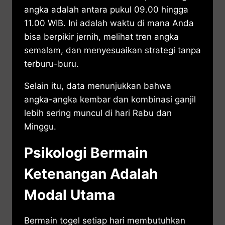
angka adalah antara pukul 09.00 hingga
11.00 WIB. Ini adalah waktu di mana Anda
bisa berpikir jernih, melihat tren angka
semalam, dan menyesuaikan strategi tanpa
terburu-buru.
Selain itu, data menunjukkan bahwa
angka-angka kembar dan kombinasi ganjil
lebih sering muncul di hari Rabu dan
Minggu.
Psikologi Bermain
Ketenangan Adalah
Modal Utama
Bermain togel setiap hari membutuhkan