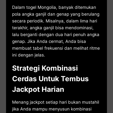
Dalam togel Mongolia, banyak ditemukan
pola angka ganjil dan genap yang berulang
secara periodik. Misalnya, dalam lima hari
terakhir, angka ganjil bisa mendominasi,
lalu berganti dengan dua hari penuh angka
genap. Jika Anda cermat, Anda bisa
membuat tabel frekuensi dan melihat ritme
ini dengan jelas.
Strategi Kombinasi
Cerdas Untuk Tembus
Jackpot Harian
Menang jackpot setiap hari bukan mustahil
jika Anda mampu menyusun kombinasi