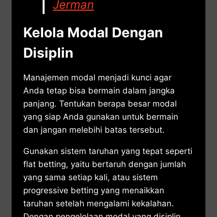
Jerman
Kelola Modal Dengan
Disiplin
Manajemen modal menjadi kunci agar
Anda tetap bisa bermain dalam jangka
panjang. Tentukan berapa besar modal
yang siap Anda gunakan untuk bermain
dan jangan melebihi batas tersebut.
Gunakan sistem taruhan yang tepat seperti
flat betting, yaitu bertaruh dengan jumlah
yang sama setiap kali, atau sistem
progressive betting yang menaikkan
taruhan setelah mengalami kekalahan.
Dengan pengelolaan modal yang disiplin,