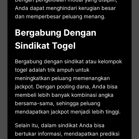
Anda dapat menghindari kerugian besar
dan memperbesar peluang menang.
Bergabung Dengan
Sindikat Togel
Bergabung dengan sindikat atau kelompok
togel adalah trik ampuh untuk
meningkatkan peluang memenangkan
jackpot. Dengan pooling dana, Anda bisa
membeli lebih banyak kombinasi angka
bersama-sama, sehingga peluang
mendapatkan jackpot menjadi lebih tinggi.
Selain itu, dalam sindikat Anda bisa
bertukar informasi, mendapatkan prediksi