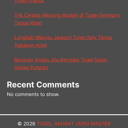
Togel France
Trik Cerdas Menang Mudah di Togel Germany
Tanpa Ribet
Langkah Menuju Jackpot Togel Italy Tanpa
Tebakan Acak
Bocoran Angka Jitu Bermain Togel Spain
Setiap Putaran
Recent Comments
No comments to show.
© 2026
TOGEL AKURAT VERSI MASTER