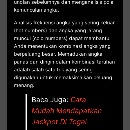
undian sebelumnya dan menganalisis pola
kemunculan angka.
Analisis frekuensi angka yang sering keluar
(hot numbers) dan angka yang jarang
muncul (cold numbers) dapat membantu
Anda menentukan kombinasi angka yang
berpeluang besar. Memadukan angka
panas dan dingin dalam kombinasi taruhan
adalah salah satu trik yang sering
digunakan untuk memaksimalkan peluang
menang.
Baca Juga:
Cara
Mudah Mendapatkan
Jackpot Di Togel