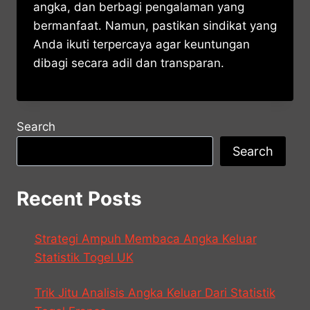
angka, dan berbagi pengalaman yang
bermanfaat. Namun, pastikan sindikat yang
Anda ikuti terpercaya agar keuntungan
dibagi secara adil dan transparan.
Search
Search
Recent Posts
Strategi Ampuh Membaca Angka Keluar
Statistik Togel UK
Trik Jitu Analisis Angka Keluar Dari Statistik