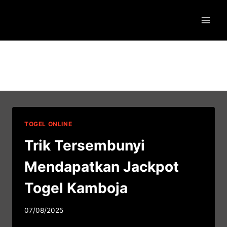
Skip
to
content
Cara Bermain Togel
Kamboja
TOGEL ONLINE
Trik Tersembunyi
Mendapatkan Jackpot
Togel Kamboja
07/08/2025