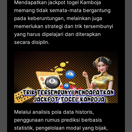
Mendapatkan jackpot togel Kamboja
memang tidak semata-mata bergantung
pada keberuntungan, melainkan juga
memerlukan strategi dan trik tersembunyi
yang harus dipelajari dan diterapkan
secara disiplin.
Melalui analisis pola data historis,
penggunaan rumus prediksi berbasis
statistik, pengelolaan modal yang bijak,