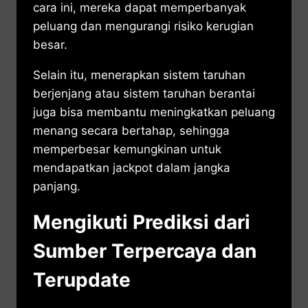
cara ini, mereka dapat memperbanyak
peluang dan mengurangi risiko kerugian
besar.
Selain itu, menerapkan sistem taruhan
berjenjang atau sistem taruhan berantai
juga bisa membantu meningkatkan peluang
menang secara bertahap, sehingga
memperbesar kemungkinan untuk
mendapatkan jackpot dalam jangka
panjang.
Mengikuti Prediksi dari
Sumber Terpercaya dan
Terupdate