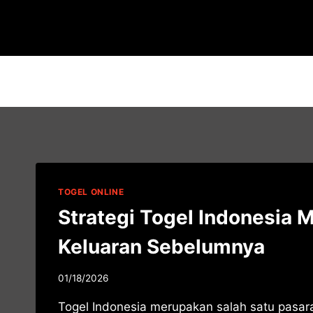
Skip
to
content
TOGEL ONLINE
Strategi Togel Indonesia
Keluaran Sebelumnya
01/18/2026
Togel Indonesia merupakan salah satu pasar