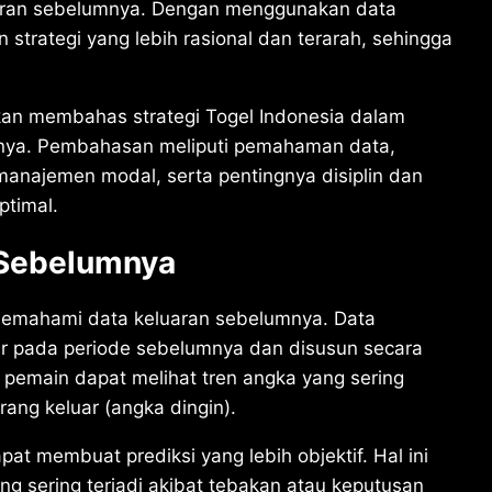
ran sebelumnya. Dengan menggunakan data
 strategi yang lebih rasional dan terarah, sehingga
an membahas strategi Togel Indonesia dalam
nya. Pembahasan meliputi pemahaman data,
manajemen modal, serta pentingnya disiplin dan
ptimal.
 Sebelumnya
 memahami data keluaran sebelumnya. Data
uar pada periode sebelumnya dan disusun secara
 pemain dapat melihat tren angka yang sering
ang keluar (angka dingin).
 membuat prediksi yang lebih objektif. Hal ini
 sering terjadi akibat tebakan atau keputusan