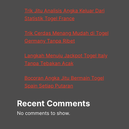
Trik Jitu Analisis Angka Keluar Dari
Statistik Togel France
Trik Cerdas Menang Mudah di Togel
Germany Tanpa Ribet
Langkah Menuju Jackpot Togel Italy
Tanpa Tebakan Acak
Bocoran Angka Jitu Bermain Togel
Spain Setiap Putaran
Recent Comments
No comments to show.