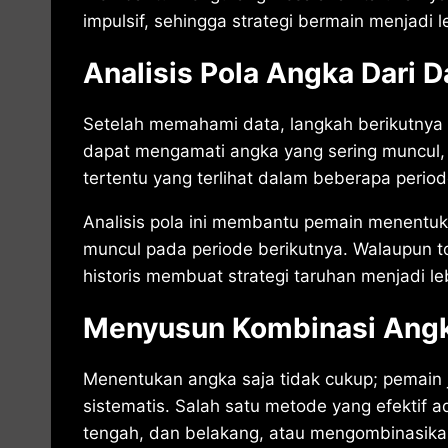
impulsif, sehingga strategi bermain menjadi le
Analisis Pola Angka Dari D
Setelah memahami data, langkah berikutnya 
dapat mengamati angka yang sering muncul, 
tertentu yang terlihat dalam beberapa periode
Analisis pola ini membantu pemain menentuka
muncul pada periode berikutnya. Walaupun to
historis membuat strategi taruhan menjadi l
Menyusun Kombinasi Angk
Menentukan angka saja tidak cukup; pemain
sistematis. Salah satu metode yang efektif
tengah, dan belakang, atau mengombinasika