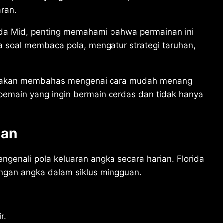
ran.
rida Mid, penting memahami bahwa permainan ini
a soal membaca pola, mengatur strategi taruhan,
akan membahas mengenai cara mudah menang
 pemain yang ingin bermain cerdas dan tidak hanya
ian
genali pola keluaran angka secara harian. Florida
ngan angka dalam siklus mingguan.
r.