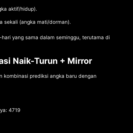
ka aktif/hidup).
 sekali (angka mati/dorman).
ri-hari yang sama dalam seminggu, terutama di
si Naik-Turun + Mirror
an kombinasi prediksi angka baru dengan
ya: 4719