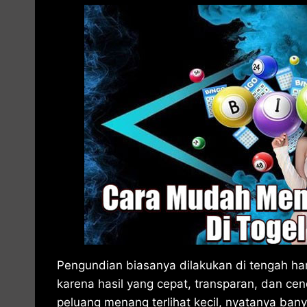
Pengundian biasanya dilakukan di tengah har
karena hasil yang cepat, transparan, dan ce
peluang menang terlihat kecil, nyatanya ban