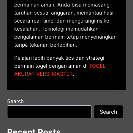
permainan aman. Anda bisa memasang
taruhan sesuai anggaran, memantau hasil
secara real-time, dan mengurangi risiko
kesalahan. Teknologi memudahkan
pengalaman bermain tetap menyenangkan
tanpa tekanan berlebihan.
Pelajari lebih banyak tips dan strategi
bermain togel dengan aman di
TOGEL
AKURAT VERSI MASTER
.
Search
Search
Recent Posts