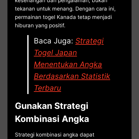
kesenangan dan pengalaman, bukan
tekanan untuk menang. Dengan cara ini,
permainan togel Kanada tetap menjadi
hiburan yang positif.
Baca Juga:
Strategi
Togel Japan
Menentukan Angka
Berdasarkan Statistik
Terbaru
Gunakan Strategi
Kombinasi Angka
Strategi kombinasi angka dapat