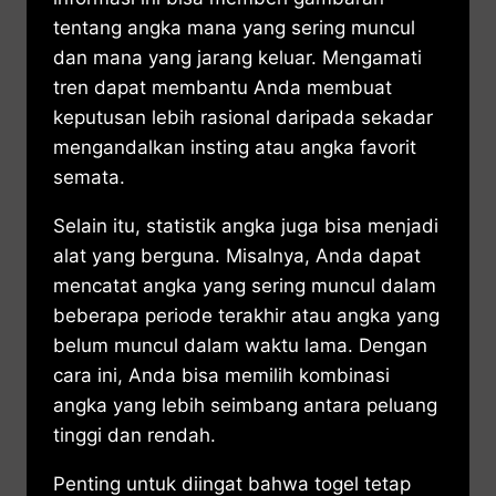
tentang angka mana yang sering muncul
dan mana yang jarang keluar. Mengamati
tren dapat membantu Anda membuat
keputusan lebih rasional daripada sekadar
mengandalkan insting atau angka favorit
semata.
Selain itu, statistik angka juga bisa menjadi
alat yang berguna. Misalnya, Anda dapat
mencatat angka yang sering muncul dalam
beberapa periode terakhir atau angka yang
belum muncul dalam waktu lama. Dengan
cara ini, Anda bisa memilih kombinasi
angka yang lebih seimbang antara peluang
tinggi dan rendah.
Penting untuk diingat bahwa togel tetap