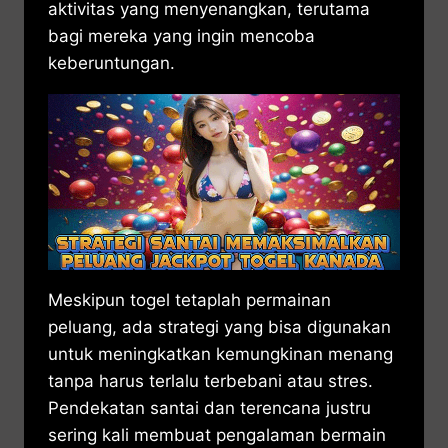
aktivitas yang menyenangkan, terutama
bagi mereka yang ingin mencoba
keberuntungan.
Meskipun togel tetaplah permainan
peluang, ada strategi yang bisa digunakan
untuk meningkatkan kemungkinan menang
tanpa harus terlalu terbebani atau stres.
Pendekatan santai dan terencana justru
sering kali membuat pengalaman bermain