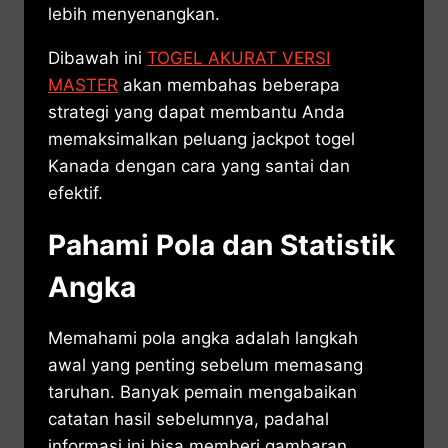
lebih menyenangkan.
Dibawah ini
TOGEL AKURAT VERSI
MASTER
akan membahas beberapa
strategi yang dapat membantu Anda
memaksimalkan peluang jackpot togel
Kanada dengan cara yang santai dan
efektif.
Pahami Pola dan Statistik
Angka
Memahami pola angka adalah langkah
awal yang penting sebelum memasang
taruhan. Banyak pemain mengabaikan
catatan hasil sebelumnya, padahal
informasi ini bisa memberi gambaran