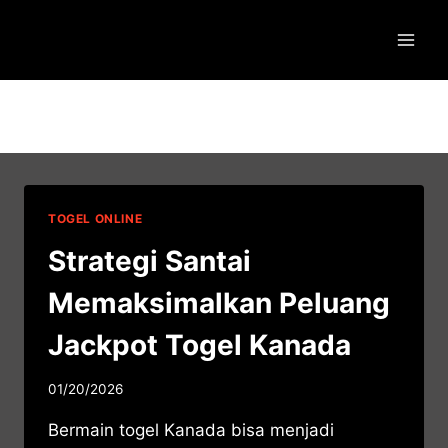
Skip
to
content
Jackpot Togel Kanada
TOGEL ONLINE
Strategi Santai
Memaksimalkan Peluang
Jackpot Togel Kanada
01/20/2026
Bermain togel Kanada bisa menjadi