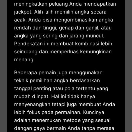
meningkatkan peluang Anda mendapatkan
jackpot. Alih-alih memilih angka secara
acak, Anda bisa mengombinasikan angka
rendah dan tinggi, genap dan ganjil, atau
angka yang sering dan jarang muncul.
Pendekatan ini membuat kombinasi lebih
seimbang dan memperluas kemungkinan
menang.
Beberapa pemain juga menggunakan
teknik pemilihan angka berdasarkan
tanggal penting atau pola tertentu yang
mudah diingat. Hal ini tidak hanya
menyenangkan tetapi juga membuat Anda
lebih fokus pada permainan. Kuncinya
adalah menemukan metode yang sesuai
dengan gaya bermain Anda tanpa merasa