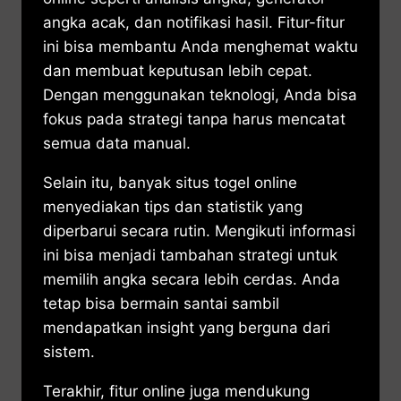
angka acak, dan notifikasi hasil. Fitur-fitur
ini bisa membantu Anda menghemat waktu
dan membuat keputusan lebih cepat.
Dengan menggunakan teknologi, Anda bisa
fokus pada strategi tanpa harus mencatat
semua data manual.
Selain itu, banyak situs togel online
menyediakan tips dan statistik yang
diperbarui secara rutin. Mengikuti informasi
ini bisa menjadi tambahan strategi untuk
memilih angka secara lebih cerdas. Anda
tetap bisa bermain santai sambil
mendapatkan insight yang berguna dari
sistem.
Terakhir, fitur online juga mendukung