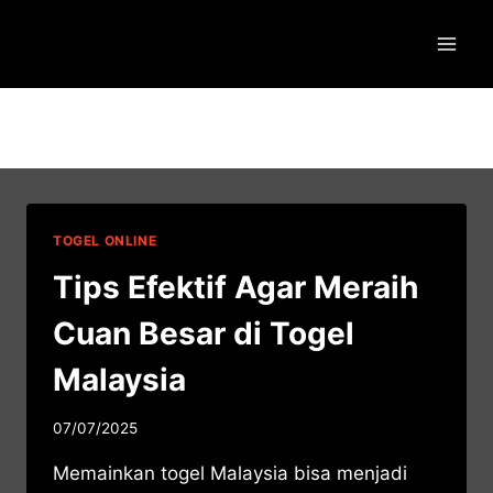
Skip
to
content
Jackpot Togel Malaysia
TOGEL ONLINE
Tips Efektif Agar Meraih
Cuan Besar di Togel
Malaysia
07/07/2025
Memainkan togel Malaysia bisa menjadi