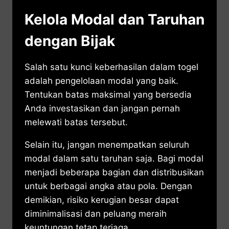
Kelola Modal dan Taruhan
dengan Bijak
Salah satu kunci keberhasilan dalam togel
adalah pengelolaan modal yang baik.
Tentukan batas maksimal yang bersedia
Anda investasikan dan jangan pernah
melewati batas tersebut.
Selain itu, jangan menempatkan seluruh
modal dalam satu taruhan saja. Bagi modal
menjadi beberapa bagian dan distribusikan
untuk berbagai angka atau pola. Dengan
demikian, risiko kerugian besar dapat
diminimalisasi dan peluang meraih
keuntungan tetap terjaga.