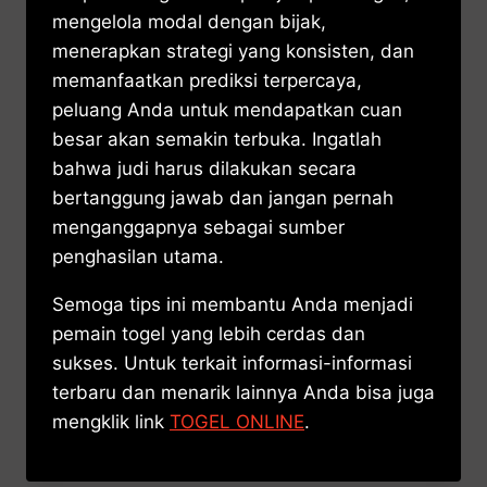
mengelola modal dengan bijak,
menerapkan strategi yang konsisten, dan
memanfaatkan prediksi terpercaya,
peluang Anda untuk mendapatkan cuan
besar akan semakin terbuka. Ingatlah
bahwa judi harus dilakukan secara
bertanggung jawab dan jangan pernah
menganggapnya sebagai sumber
penghasilan utama.
Semoga tips ini membantu Anda menjadi
pemain togel yang lebih cerdas dan
sukses. Untuk terkait informasi-informasi
terbaru dan menarik lainnya Anda bisa juga
mengklik link
TOGEL ONLINE
.