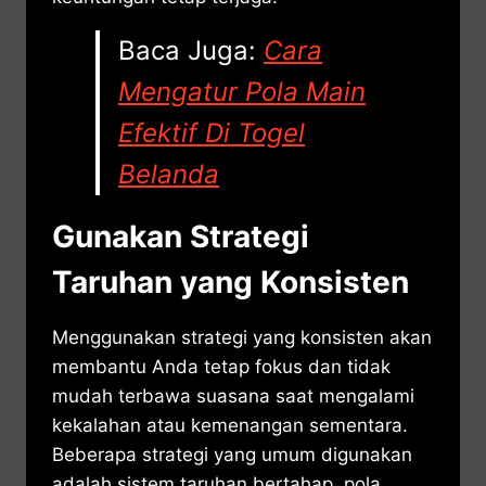
Baca Juga:
Cara
Mengatur Pola Main
Efektif Di Togel
Belanda
Gunakan Strategi
Taruhan yang Konsisten
Menggunakan strategi yang konsisten akan
membantu Anda tetap fokus dan tidak
mudah terbawa suasana saat mengalami
kekalahan atau kemenangan sementara.
Beberapa strategi yang umum digunakan
adalah sistem taruhan bertahap, pola