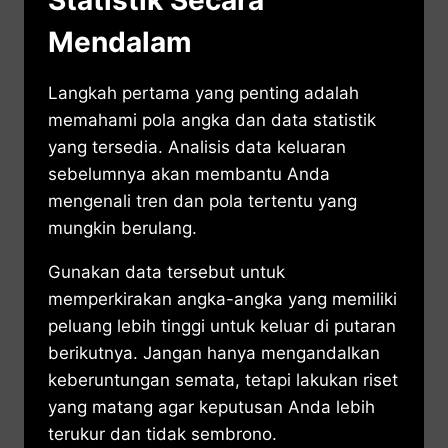
Statistik Secara
Mendalam
Langkah pertama yang penting adalah
memahami pola angka dan data statistik
yang tersedia. Analisis data keluaran
sebelumnya akan membantu Anda
mengenali tren dan pola tertentu yang
mungkin berulang.
Gunakan data tersebut untuk
memperkirakan angka-angka yang memiliki
peluang lebih tinggi untuk keluar di putaran
berikutnya. Jangan hanya mengandalkan
keberuntungan semata, tetapi lakukan riset
yang matang agar keputusan Anda lebih
terukur dan tidak sembrono.