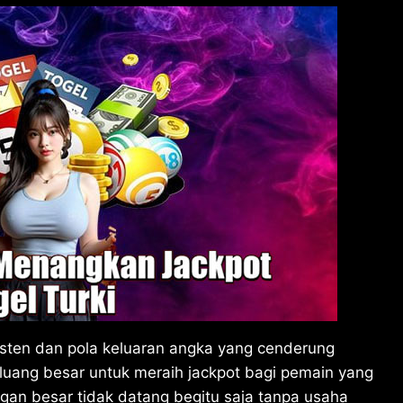
sten dan pola keluaran angka yang cenderung
luang besar untuk meraih jackpot bagi pemain yang
an besar tidak datang begitu saja tanpa usaha