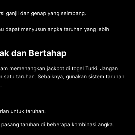
i ganjil dan genap yang seimbang.
u dapat menyusun angka taruhan yang lebih
jak dan Bertahap
am memenangkan jackpot di togel Turki. Jangan
 satu taruhan. Sebaiknya, gunakan sistem taruhan
.
ian untuk taruhan.
 pasang taruhan di beberapa kombinasi angka.