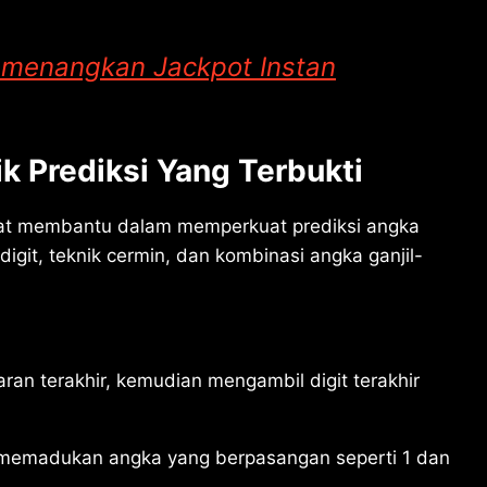
menangkan Jackpot Instan
k Prediksi Yang Terbukti
at membantu dalam memperkuat prediksi angka
git, teknik cermin, dan kombinasi angka ganjil-
ran terakhir, kemudian mengambil digit terakhir
 memadukan angka yang berpasangan seperti 1 dan