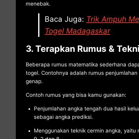
menebak.
Baca Juga:
Trik Ampuh Me
Togel Madagaskar
3. Terapkan Rumus & Tekni
Beberapa rumus matematika sederhana dap
togel. Contohnya adalah rumus penjumlahan di
genap.
Contoh rumus yang bisa kamu gunakan:
Penjumlahan angka tengah dua hasil kelua
sebagai angka prediksi.
Menggunakan teknik cermin angka, yaitu