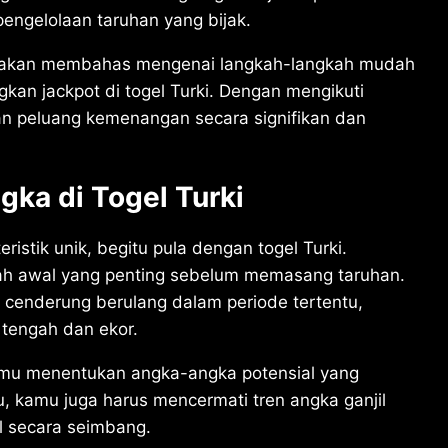
ngelolaan taruhan yang bijak.
akan membahas mengenai langkah-langkah mudah
n jackpot di togel Turki. Dengan mengikuti
kan peluang kemenangan secara signifikan dan
gka di Togel Turki
ristik unik, begitu pula dengan togel Turki.
kah awal yang penting sebelum memasang taruhan.
i cenderung berulang dalam periode tertentu,
 tengah dan ekor.
mu menentukan angka-angka potensial yang
itu, kamu juga harus mencermati tren angka ganjil
l secara seimbang.