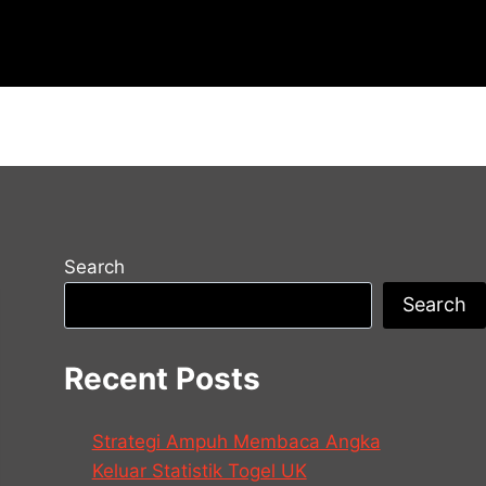
Search
Search
Recent Posts
Strategi Ampuh Membaca Angka
Keluar Statistik Togel UK