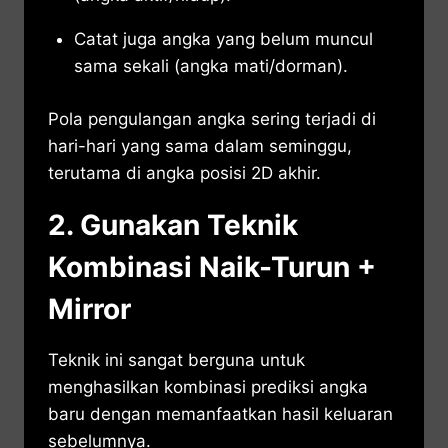
Catat juga angka yang belum muncul
sama sekali (angka mati/dorman).
Pola pengulangan angka sering terjadi di
hari-hari yang sama dalam seminggu,
terutama di angka posisi 2D akhir.
2. Gunakan Teknik
Kombinasi Naik-Turun +
Mirror
Teknik ini sangat berguna untuk
menghasilkan kombinasi prediksi angka
baru dengan memanfaatkan hasil keluaran
sebelumnya.