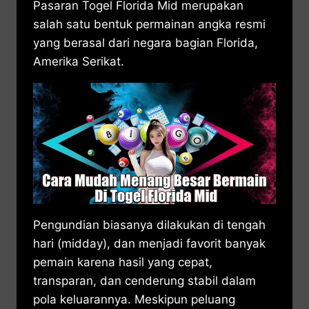
Pasaran Togel Florida Mid merupakan
salah satu bentuk permainan angka resmi
yang berasal dari negara bagian Florida,
Amerika Serikat.
Pengundian biasanya dilakukan di tengah
hari (midday), dan menjadi favorit banyak
pemain karena hasil yang cepat,
transparan, dan cenderung stabil dalam
pola keluarannya. Meskipun peluang