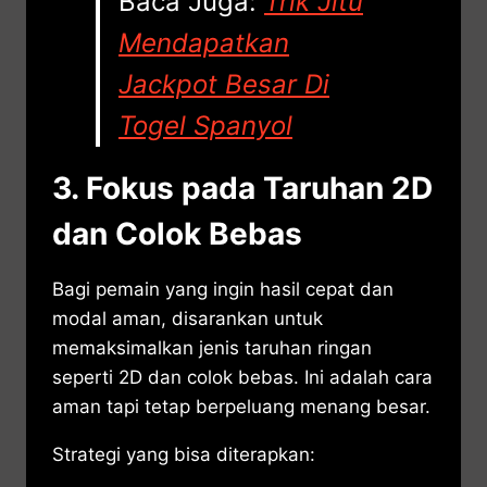
Baca Juga:
Trik Jitu
Mendapatkan
Jackpot Besar Di
Togel Spanyol
3. Fokus pada Taruhan 2D
dan Colok Bebas
Bagi pemain yang ingin hasil cepat dan
modal aman, disarankan untuk
memaksimalkan jenis taruhan ringan
seperti 2D dan colok bebas. Ini adalah cara
aman tapi tetap berpeluang menang besar.
Strategi yang bisa diterapkan: