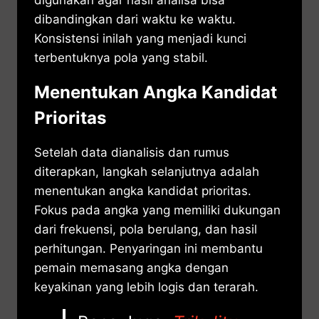
digunakan agar hasil analisa bisa
dibandingkan dari waktu ke waktu.
Konsistensi inilah yang menjadi kunci
terbentuknya pola yang stabil.
Menentukan Angka Kandidat
Prioritas
Setelah data dianalisis dan rumus
diterapkan, langkah selanjutnya adalah
menentukan angka kandidat prioritas.
Fokus pada angka yang memiliki dukungan
dari frekuensi, pola berulang, dan hasil
perhitungan. Penyaringan ini membantu
pemain memasang angka dengan
keyakinan yang lebih logis dan terarah.