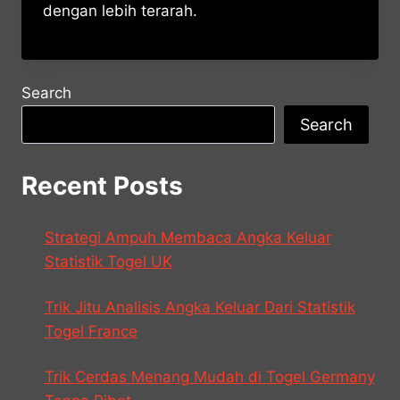
dengan lebih terarah.
Search
Search
Recent Posts
Strategi Ampuh Membaca Angka Keluar
Statistik Togel UK
Trik Jitu Analisis Angka Keluar Dari Statistik
Togel France
Trik Cerdas Menang Mudah di Togel Germany