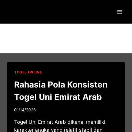
Skip
to
content
Menang di Togel Uni
Emirat Arab
TOGEL ONLINE
Rahasia Pola Konsisten
Togel Uni Emirat Arab
01/14/2026
Togel Uni Emirat Arab dikenal memiliki
karakter angka yang relatif stabil dan