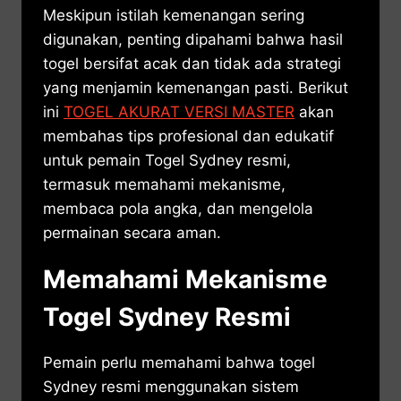
Meskipun istilah kemenangan sering
digunakan, penting dipahami bahwa hasil
togel bersifat acak dan tidak ada strategi
yang menjamin kemenangan pasti. Berikut
ini
TOGEL AKURAT VERSI MASTER
akan
membahas tips profesional dan edukatif
untuk pemain Togel Sydney resmi,
termasuk memahami mekanisme,
membaca pola angka, dan mengelola
permainan secara aman.
Memahami Mekanisme
Togel Sydney Resmi
Pemain perlu memahami bahwa togel
Sydney resmi menggunakan sistem