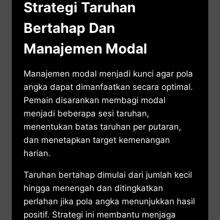
Strategi Taruhan
Bertahap Dan
Manajemen Modal
Manajemen modal menjadi kunci agar pola
angka dapat dimanfaatkan secara optimal.
Pemain disarankan membagi modal
menjadi beberapa sesi taruhan,
menentukan batas taruhan per putaran,
dan menetapkan target kemenangan
harian.
Taruhan bertahap dimulai dari jumlah kecil
hingga menengah dan ditingkatkan
perlahan jika pola angka menunjukkan hasil
positif. Strategi ini membantu menjaga