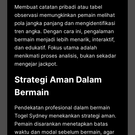
Membuat catatan pribadi atau tabel
observasi memungkinkan pemain melihat
pola jangka panjang dan mengidentifikasi
tren angka. Dengan cara ini, pengalaman
bermain menjadi lebih menarik, interaktif,
dan edukatif. Fokus utama adalah
menikmati proses analisis, bukan sekadar
mengejar jackpot.
Strategi Aman Dalam
Bermain
Pendekatan profesional dalam bermain
Togel Sydney menekankan strategi aman.
Pemain disarankan menetapkan batas
waktu dan modal sebelum bermain, agar