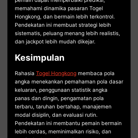
pemain dapat memperbaiki prediksi,
memahami dinamika pasaran Togel
Hongkong, dan bermain lebih terkontrol.
Pendekatan ini membuat strategi lebih
sistematis, peluang menang lebih realistis,
dan jackpot lebih mudah dikejar.
Kesimpulan
Rahasia
Togel Hongkong
membaca pola
angka menekankan pemahaman pola dasar
keluaran, penggunaan statistik angka
panas dan dingin, pengamatan pola
terbaru, taruhan bertahap, manajemen
modal disiplin, dan evaluasi rutin.
Pendekatan ini membantu pemain bermain
lebih cerdas, meminimalkan risiko, dan