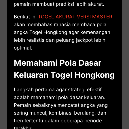
pemain membuat prediksi lebih akurat.
Berikut ini
TOGEL AKURAT VERSI MASTER
akan membahas rahasia membaca pola
angka Togel Hongkong agar kemenangan
lebih realistis dan peluang jackpot lebih
optimal.
Memahami Pola Dasar
Keluaran Togel Hongkong
Langkah pertama agar strategi efektif
adalah memahami pola dasar keluaran.
Pemain sebaiknya mencatat angka yang
sering muncul, kombinasi berulang, dan
tren tertentu dalam beberapa periode
terakhir.