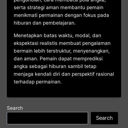
serta strategi aman membantu pemain
menikmati permainan dengan fokus pada
hiburan dan pembelajaran.
Menetapkan batas waktu, modal, dan
ekspektasi realistis membuat pengalaman
bermain lebih terstruktur, menyenangkan,
dan aman. Pemain dapat memprediksi
angka sebagai hiburan sambil tetap
menjaga kendali diri dan perspektif rasional
terhadap permainan.
Search
Search