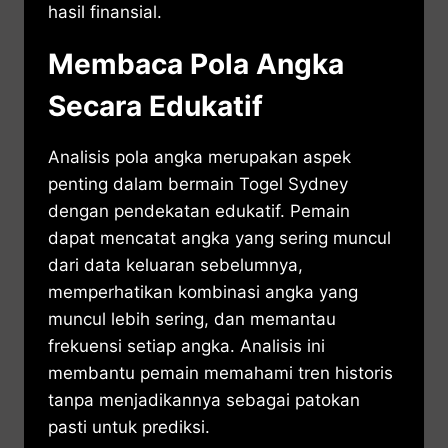
hasil finansial.
Membaca Pola Angka
Secara Edukatif
Analisis pola angka merupakan aspek
penting dalam bermain Togel Sydney
dengan pendekatan edukatif. Pemain
dapat mencatat angka yang sering muncul
dari data keluaran sebelumnya,
memperhatikan kombinasi angka yang
muncul lebih sering, dan memantau
frekuensi setiap angka. Analisis ini
membantu pemain memahami tren historis
tanpa menjadikannya sebagai patokan
pasti untuk prediksi.