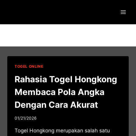
Skip
to
content
Prediksi Angka Togel
TOGEL ONLINE
Rahasia Togel Hongkong
Membaca Pola Angka
Dengan Cara Akurat
01/21/2026
Togel Hongkong merupakan salah satu