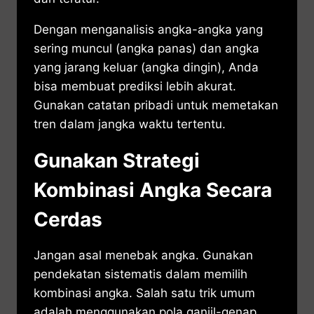
Dengan menganalisis angka-angka yang
sering muncul (angka panas) dan angka
yang jarang keluar (angka dingin), Anda
bisa membuat prediksi lebih akurat.
Gunakan catatan pribadi untuk memetakan
tren dalam jangka waktu tertentu.
Gunakan Strategi
Kombinasi Angka Secara
Cerdas
Jangan asal menebak angka. Gunakan
pendekatan sistematis dalam memilih
kombinasi angka. Salah satu trik umum
adalah menggunakan pola ganjil-genap,