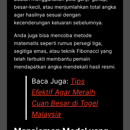
besar-kecil, atau menjumlahkan total angka
agar hasilnya sesuai dengan
kecenderungan keluaran sebelumnya.
Anda juga bisa mencoba metode
matematis seperti rumus persegi tiga,
segitiga emas, atau teknik Fibonacci yang
telah terbukti membantu pemain
mendapatkan angka mendekati hasil resmi.
Baca Juga:
Tips
Efektif Agar Meraih
Cuan Besar di Togel
Malaysia