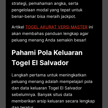
strategi, pemahaman angka, serta
pengelolaan modal yang tepat untuk
benar-benar bisa meraih jackpot.
Artikel
TOGEL AKURAT VERSI MASTER
ini
akan membahas panduan lengkap agar
peluang menang Anda semakin besar!
Pahami Pola Keluaran
Togel El Salvador
Langkah pertama untuk meningkatkan
peluang menang adalah mempelajari pola
dan data keluaran Togel El Salvador
sebelumnya. Banyak situs data
memberikan arsip keluaran secara lengkap
dan teratur.