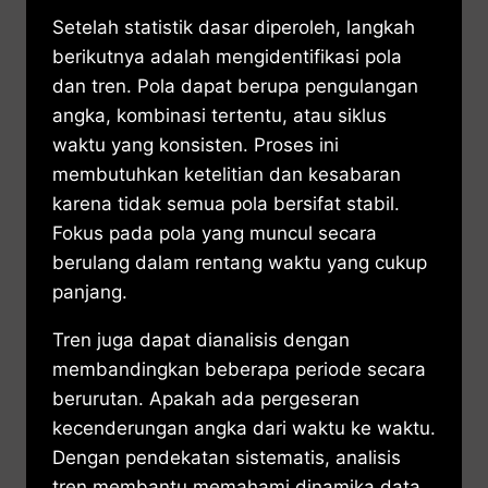
Setelah statistik dasar diperoleh, langkah
berikutnya adalah mengidentifikasi pola
dan tren. Pola dapat berupa pengulangan
angka, kombinasi tertentu, atau siklus
waktu yang konsisten. Proses ini
membutuhkan ketelitian dan kesabaran
karena tidak semua pola bersifat stabil.
Fokus pada pola yang muncul secara
berulang dalam rentang waktu yang cukup
panjang.
Tren juga dapat dianalisis dengan
membandingkan beberapa periode secara
berurutan. Apakah ada pergeseran
kecenderungan angka dari waktu ke waktu.
Dengan pendekatan sistematis, analisis
tren membantu memahami dinamika data