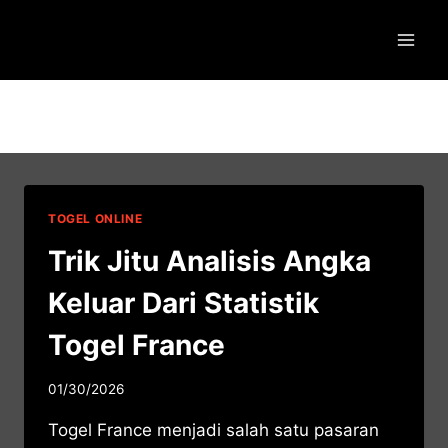
Skip
to
content
Togel France
TOGEL ONLINE
Trik Jitu Analisis Angka
Keluar Dari Statistik
Togel France
01/30/2026
Togel France menjadi salah satu pasaran