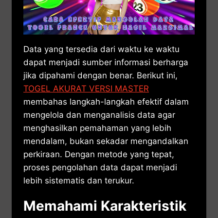
Data yang tersedia dari waktu ke waktu
dapat menjadi sumber informasi berharga
jika dipahami dengan benar. Berikut ini,
TOGEL AKURAT VERSI MASTER
membahas langkah-langkah efektif dalam
mengelola dan menganalisis data agar
menghasilkan pemahaman yang lebih
mendalam, bukan sekadar mengandalkan
perkiraan. Dengan metode yang tepat,
proses pengolahan data dapat menjadi
lebih sistematis dan terukur.
Memahami Karakteristik