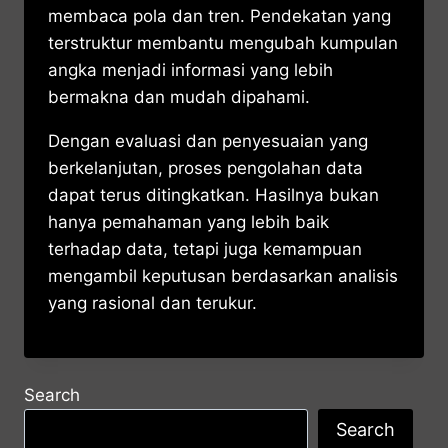
membaca pola dan tren. Pendekatan yang
terstruktur membantu mengubah kumpulan
angka menjadi informasi yang lebih
bermakna dan mudah dipahami.
Dengan evaluasi dan penyesuaian yang
berkelanjutan, proses pengolahan data
dapat terus ditingkatkan. Hasilnya bukan
hanya pemahaman yang lebih baik
terhadap data, tetapi juga kemampuan
mengambil keputusan berdasarkan analisis
yang rasional dan terukur.
Search
Search