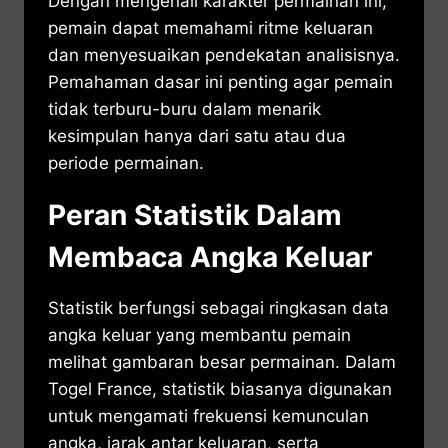
Dengan mengenali karakter permainan ini,
pemain dapat memahami ritme keluaran
dan menyesuaikan pendekatan analisisnya.
Pemahaman dasar ini penting agar pemain
tidak terburu-buru dalam menarik
kesimpulan hanya dari satu atau dua
periode permainan.
Peran Statistik Dalam
Membaca Angka Keluar
Statistik berfungsi sebagai ringkasan data
angka keluar yang membantu pemain
melihat gambaran besar permainan. Dalam
Togel France, statistik biasanya digunakan
untuk mengamati frekuensi kemunculan
angka, jarak antar keluaran, serta