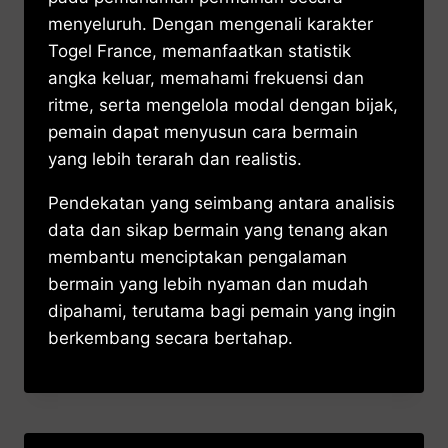
menyeluruh. Dengan mengenali karakter
Togel France, memanfaatkan statistik
angka keluar, memahami frekuensi dan
ritme, serta mengelola modal dengan bijak,
pemain dapat menyusun cara bermain
yang lebih terarah dan realistis.
Pendekatan yang seimbang antara analisis
data dan sikap bermain yang tenang akan
membantu menciptakan pengalaman
bermain yang lebih nyaman dan mudah
dipahami, terutama bagi pemain yang ingin
berkembang secara bertahap.