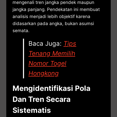
mengenali tren jangka pendek maupun
jangka panjang. Pendekatan ini membuat
analisis menjadi lebih objektif karena
didasarkan pada angka, bukan asumsi
semata.
Baca Juga:
Tips
Tenang Memilih
Nomor Togel
Hongkong
Mengidentifikasi Pola
Dan Tren Secara
Sistematis