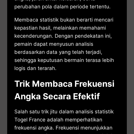
perubahan pola dalam periode tertentu.
Membaca statistik bukan berarti mencari
kepastian hasil, melainkan memahami
kecenderungan. Dengan pendekatan ini,
pemain dapat menyusun analisis
berdasarkan data yang telah terjadi,
sehingga keputusan bermain terasa lebih
logis dan terarah.
Trik Membaca Frekuensi
Angka Secara Efektif
Salah satu trik jitu dalam analisis statistik
Togel France adalah memperhatikan
frekuensi angka. Frekuensi menunjukkan