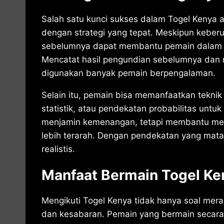
Salah satu kunci sukses dalam Togel Kenya
dengan strategi yang tepat. Meskipun keberu
sebelumnya dapat membantu pemain dalam m
Mencatat hasil pengundian sebelumnya dan m
digunakan banyak pemain berpengalaman.
Selain itu, pemain bisa memanfaatkan teknik
statistik, atau pendekatan probabilitas untu
menjamin kemenangan, tetapi membantu me
lebih terarah. Dengan pendekatan yang mata
realistis.
Manfaat Bermain Togel Ke
Mengikuti Togel Kenya tidak hanya soal meraih
dan kesabaran. Pemain yang bermain secar