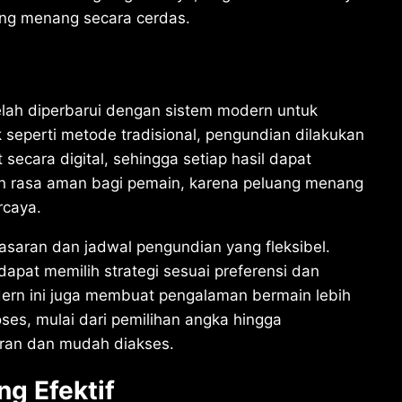
ang menang secara cerdas.
lah diperbarui dengan sistem modern untuk
 seperti metode tradisional, pengundian dilakukan
secara digital, sehingga setiap hasil dapat
an rasa aman bagi pemain, karena peluang menang
rcaya.
pasaran dan jadwal pengundian yang fleksibel.
pat memilih strategi sesuai preferensi dan
rn ini juga membuat pengalaman bermain lebih
ses, mulai dari pemilihan angka hingga
aran dan mudah diakses.
ng Efektif