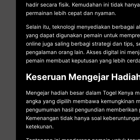
hadir secara fisik. Kemudahan ini tidak hany
permainan lebih cepat dan nyaman.
Selain itu, teknologi menyediakan berbagai a
yang dapat digunakan pemain untuk mempredi
online juga saling berbagi strategi dan tips, 
pengalaman orang lain. Akses digital ini me
pemain membuat keputusan yang lebih cerd
Keseruan Mengejar Hadiah
Mengejar hadiah besar dalam Togel Kenya m
angka yang dipilih membawa kemungkinan m
pengumuman hasil pengundian memberikan p
Kemenangan tidak hanya soal keberuntungan, 
ketekunan.