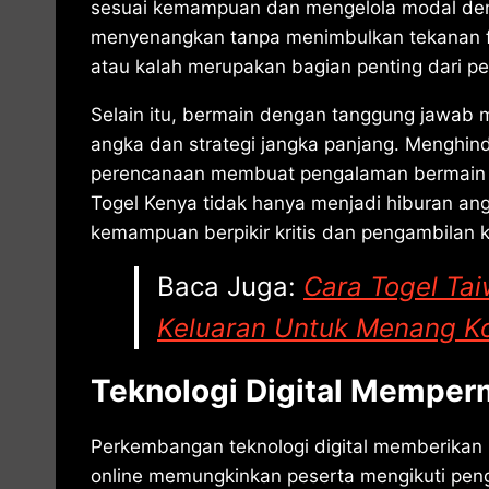
sesuai kemampuan dan mengelola modal den
menyenangkan tanpa menimbulkan tekanan fin
atau kalah merupakan bagian penting dari p
Selain itu, bermain dengan tanggung jawa
angka dan strategi jangka panjang. Menghind
perencanaan membuat pengalaman bermain l
Togel Kenya tidak hanya menjadi hiburan an
kemampuan berpikir kritis dan pengambilan 
Baca Juga:
Cara Togel Ta
Keluaran Untuk Menang K
Teknologi Digital Mempe
Perkembangan teknologi digital memberikan
online memungkinkan peserta mengikuti peng