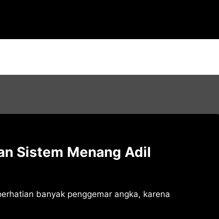
Togel Kenya Jackpot
an Sistem Menang Adil
 perhatian banyak penggemar angka, karena