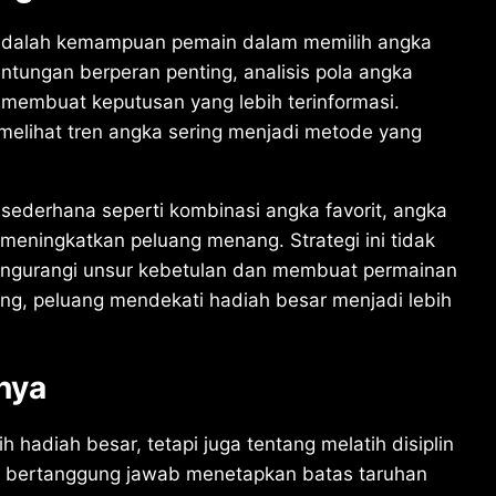
 adalah kemampuan pemain dalam memilih angka
ntungan berperan penting, analisis pola angka
embuat keputusan yang lebih terinformasi.
elihat tren angka sering menjadi metode yang
 sederhana seperti kombinasi angka favorit, angka
k meningkatkan peluang menang. Strategi ini tidak
ngurangi unsur kebetulan dan membuat permainan
ng, peluang mendekati hadiah besar menjadi lebih
nya
 hadiah besar, tetapi juga tentang melatih disiplin
a bertanggung jawab menetapkan batas taruhan