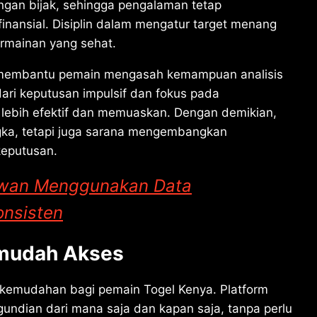
gan bijak, sehingga pengalaman tetap
ansial. Disiplin dalam mengatur target menang
ermainan yang sehat.
b membantu pemain mengasah kemampuan analisis
ari keputusan impulsif dan fokus pada
ebih efektif dan memuaskan. Dengan demikian,
gka, tetapi juga sarana mengembangkan
keputusan.
iwan Menggunakan Data
onsisten
rmudah Akses
 kemudahan bagi pemain Togel Kenya. Platform
undian dari mana saja dan kapan saja, tanpa perlu