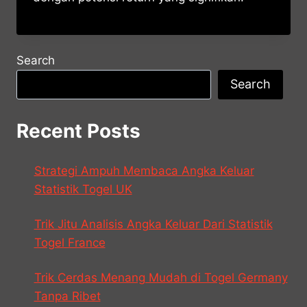
Search
Search
Recent Posts
Strategi Ampuh Membaca Angka Keluar
Statistik Togel UK
Trik Jitu Analisis Angka Keluar Dari Statistik
Togel France
Trik Cerdas Menang Mudah di Togel Germany
Tanpa Ribet