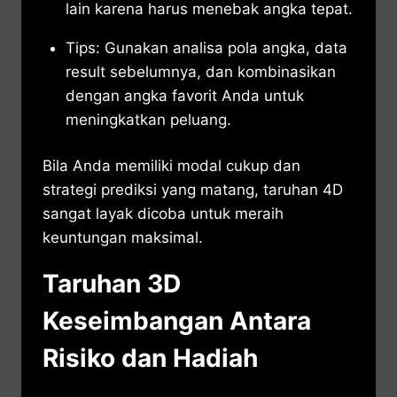
lain karena harus menebak angka tepat.
Tips: Gunakan analisa pola angka, data
result sebelumnya, dan kombinasikan
dengan angka favorit Anda untuk
meningkatkan peluang.
Bila Anda memiliki modal cukup dan
strategi prediksi yang matang, taruhan 4D
sangat layak dicoba untuk meraih
keuntungan maksimal.
Taruhan 3D
Keseimbangan Antara
Risiko dan Hadiah