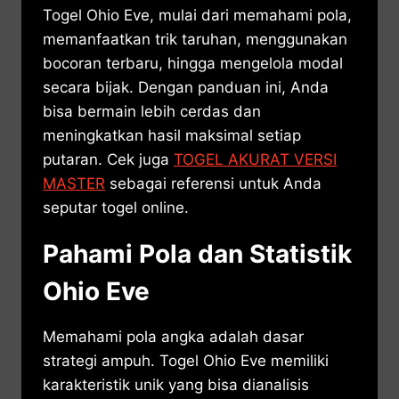
Togel Ohio Eve, mulai dari memahami pola,
memanfaatkan trik taruhan, menggunakan
bocoran terbaru, hingga mengelola modal
secara bijak. Dengan panduan ini, Anda
bisa bermain lebih cerdas dan
meningkatkan hasil maksimal setiap
putaran. Cek juga
TOGEL AKURAT VERSI
MASTER
sebagai referensi untuk Anda
seputar togel online.
Pahami Pola dan Statistik
Ohio Eve
Memahami pola angka adalah dasar
strategi ampuh. Togel Ohio Eve memiliki
karakteristik unik yang bisa dianalisis