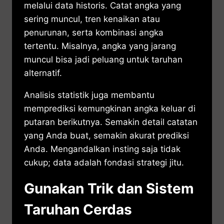
melalui data historis. Catat angka yang
sering muncul, tren kenaikan atau
penurunan, serta kombinasi angka
tertentu. Misalnya, angka yang jarang
muncul bisa jadi peluang untuk taruhan
alternatif.
Analisis statistik juga membantu
memprediksi kemungkinan angka keluar di
putaran berikutnya. Semakin detail catatan
yang Anda buat, semakin akurat prediksi
Anda. Mengandalkan insting saja tidak
cukup; data adalah fondasi strategi jitu.
Gunakan Trik dan Sistem
Taruhan Cerdas