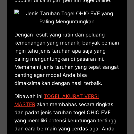
populer di kalangan pemain togel online.
Dengan result yang rutin dan peluang
kemenangan yang menarik, banyak pemain
ingin tahu jenis taruhan apa saja yang
paling menguntungkan di pasaran ini.
Memahami jenis taruhan yang tepat sangat
penting agar modal Anda bisa
dimaksimalkan dengan hasil terbaik.
Dibawah ini
TOGEL AKURAT VERSI
MASTER
akan membahas secara ringkas
dan padat jenis taruhan togel OHIO EVE
yang memiliki potensi keuntungan tertinggi
dan cara bermain yang cerdas agar Anda