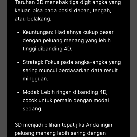
Taruhan 3D menebak tiga digit angka yang
keluar, bisa pada posisi depan, tengah,
atau belakang.
Keuntungan: Hadiahnya cukup besar
dengan peluang menang yang lebih
tinggi dibanding 4D.
Strategi: Fokus pada angka-angka yang
sering muncul berdasarkan data result
mingguan.
Modal: Lebih ringan dibanding 4D,
cocok untuk pemain dengan modal
sedang.
3D menjadi pilihan tepat jika Anda ingin
peluang menang lebih sering dengan