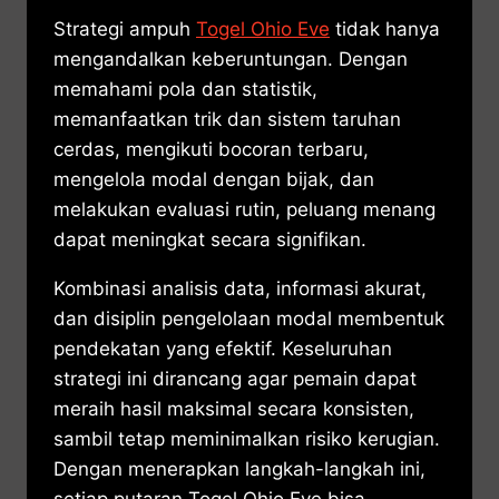
Strategi ampuh
Togel Ohio Eve
tidak hanya
mengandalkan keberuntungan. Dengan
memahami pola dan statistik,
memanfaatkan trik dan sistem taruhan
cerdas, mengikuti bocoran terbaru,
mengelola modal dengan bijak, dan
melakukan evaluasi rutin, peluang menang
dapat meningkat secara signifikan.
Kombinasi analisis data, informasi akurat,
dan disiplin pengelolaan modal membentuk
pendekatan yang efektif. Keseluruhan
strategi ini dirancang agar pemain dapat
meraih hasil maksimal secara konsisten,
sambil tetap meminimalkan risiko kerugian.
Dengan menerapkan langkah-langkah ini,