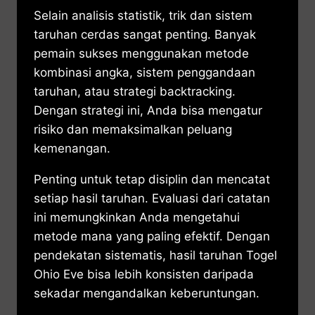
Selain analisis statistik, trik dan sistem
taruhan cerdas sangat penting. Banyak
pemain sukses menggunakan metode
kombinasi angka, sistem penggandaan
taruhan, atau strategi backtracking.
Dengan strategi ini, Anda bisa mengatur
risiko dan memaksimalkan peluang
kemenangan.
Penting untuk tetap disiplin dan mencatat
setiap hasil taruhan. Evaluasi dari catatan
ini memungkinkan Anda mengetahui
metode mana yang paling efektif. Dengan
pendekatan sistematis, hasil taruhan Togel
Ohio Eve bisa lebih konsisten daripada
sekadar mengandalkan keberuntungan.