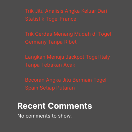
Trik Jitu Analisis Angka Keluar Dari
Statistik Togel France
Trik Cerdas Menang Mudah di Togel
Germany Tanpa Ribet
Langkah Menuju Jackpot Togel Italy
Tanpa Tebakan Acak
Bocoran Angka Jitu Bermain Togel
Spain Setiap Putaran
Recent Comments
No comments to show.