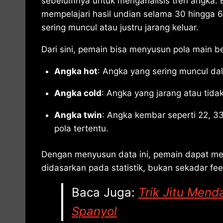
sebelumnya untuk menganalisis tren angka. 
mempelajari hasil undian selama 30 hingga 
sering muncul atau justru jarang keluar.
Dari sini, pemain bisa menyusun pola main b
Angka hot
: Angka yang sering muncul dal
Angka cold
: Angka yang jarang atau tid
Angka twin
: Angka kembar seperti 22, 3
pola tertentu.
Dengan menyusun data ini, pemain dapat me
didasarkan pada statistik, bukan sekadar fee
Baca Juga:
Trik Jitu Mend
Spanyol