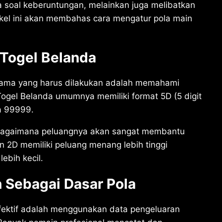
a soal keberuntungan, melainkan juga melibatkan
rtikel ini akan membahas cara mengatur pola main
Togel Belanda
tama yang harus dilakukan adalah memahami
 Togel Belanda umumnya memiliki format 5D (5 digit
a 99999.
 bagaimana peluangnya akan sangat membantu
n 2D memiliki peluang menang lebih tinggi
ebih kecil.
 Sebagai Dasar Pola
 efektif adalah menggunakan data pengeluaran