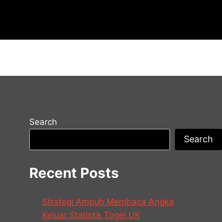
Search
Search
Recent Posts
Strategi Ampuh Membaca Angka
Keluar Statistik Togel UK