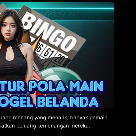
luang menang yang menarik, banyak pemain
gkatkan peluang kemenangan mereka.