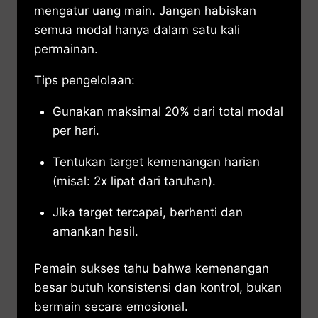
mengatur uang main. Jangan habiskan
semua modal hanya dalam satu kali
permainan.
Tips pengelolaan:
Gunakan maksimal 20% dari total modal
per hari.
Tentukan target kemenangan harian
(misal: 2x lipat dari taruhan).
Jika target tercapai, berhenti dan
amankan hasil.
Pemain sukses tahu bahwa kemenangan
besar butuh konsistensi dan kontrol, bukan
bermain secara emosional.