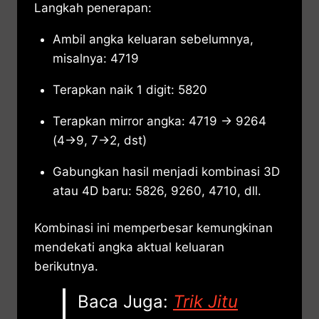
Langkah penerapan:
Ambil angka keluaran sebelumnya,
misalnya: 4719
Terapkan naik 1 digit: 5820
Terapkan mirror angka: 4719 → 9264
(4→9, 7→2, dst)
Gabungkan hasil menjadi kombinasi 3D
atau 4D baru: 5826, 9260, 4710, dll.
Kombinasi ini memperbesar kemungkinan
mendekati angka aktual keluaran
berikutnya.
Baca Juga:
Trik Jitu