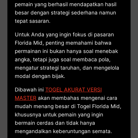
pemain yang berhasil mendapatkan hasil
besar dengan strategi sederhana namun
tepat sasaran.
Untuk Anda yang ingin fokus di pasaran
Florida Mid, penting memahami bahwa
permainan ini bukan hanya soal menebak
angka, tetapi juga soal membaca pola,
mengatur strategi taruhan, dan mengelola
modal dengan bijak.
Dibawah ini
TOGEL AKURAT VERSI
MASTER
akan membahas mengenai cara
mudah menang besar di Togel Florida Mid,
khususnya untuk pemain yang ingin
bermain cerdas dan tidak hanya
mengandalkan keberuntungan semata.