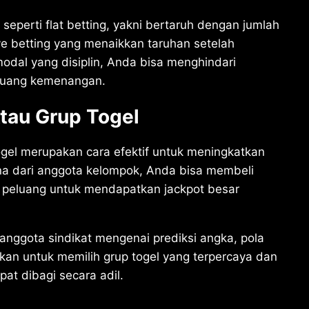
eperti flat betting, yakni bertaruh dengan jumlah
ve betting yang menaikkan taruhan setelah
dal yang disiplin, Anda bisa menghindari
eluang kemenangan.
tau Grup Togel
gel merupakan cara efektif untuk meningkatkan
na dari anggota kelompok, Anda bisa membeli
 peluang untuk mendapatkan jackpot besar
 anggota sindikat mengenai prediksi angka, pola
ikan untuk memilih grup togel yang terpercaya dan
at dibagi secara adil.