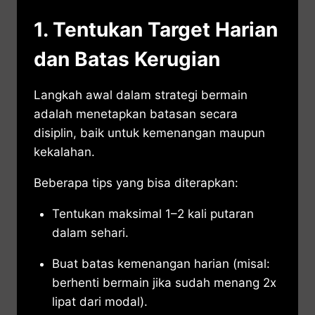
1. Tentukan Target Harian
dan Batas Kerugian
Langkah awal dalam strategi bermain
adalah menetapkan batasan secara
disiplin, baik untuk kemenangan maupun
kekalahan.
Beberapa tips yang bisa diterapkan:
Tentukan maksimal 1–2 kali putaran
dalam sehari.
Buat batas kemenangan harian (misal:
berhenti bermain jika sudah menang 2x
lipat dari modal).