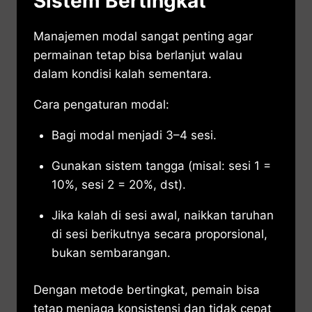
Sistem Bertingkat
Manajemen modal sangat penting agar
permainan tetap bisa berlanjut walau
dalam kondisi kalah sementara.
Cara pengaturan modal:
Bagi modal menjadi 3–4 sesi.
Gunakan sistem tangga (misal: sesi 1 =
10%, sesi 2 = 20%, dst).
Jika kalah di sesi awal, naikkan taruhan
di sesi berikutnya secara proporsional,
bukan sembarangan.
Dengan metode bertingkat, pemain bisa
tetap menjaga konsistensi dan tidak cepat