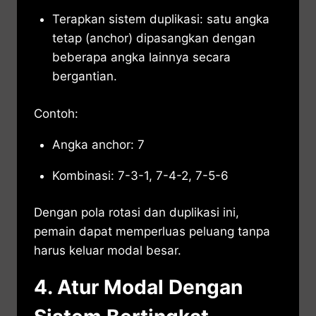
Terapkan sistem duplikasi: satu angka
tetap (anchor) dipasangkan dengan
beberapa angka lainnya secara
bergantian.
Contoh:
Angka anchor: 7
Kombinasi: 7-3-1, 7-4-2, 7-5-6
Dengan pola rotasi dan duplikasi ini,
pemain dapat memperluas peluang tanpa
harus keluar modal besar.
4. Atur Modal Dengan