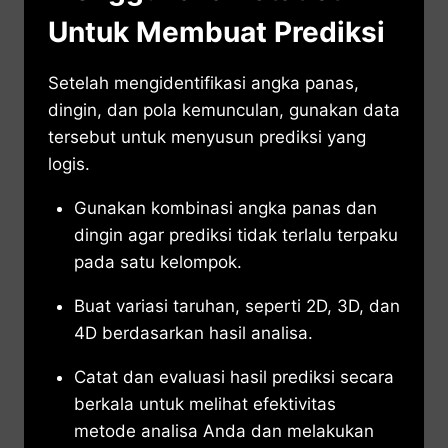
Untuk Membuat Prediksi
Setelah mengidentifikasi angka panas,
dingin, dan pola kemunculan, gunakan data
tersebut untuk menyusun prediksi yang
logis.
Gunakan kombinasi angka panas dan
dingin agar prediksi tidak terlalu terpaku
pada satu kelompok.
Buat variasi taruhan, seperti 2D, 3D, dan
4D berdasarkan hasil analisa.
Catat dan evaluasi hasil prediksi secara
berkala untuk melihat efektivitas
metode analisa Anda dan melakukan