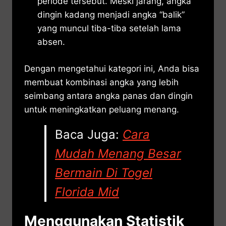
periode tersebut. Meski jarang, angka
dingin kadang menjadi angka “balik”
yang muncul tiba-tiba setelah lama
absen.
Dengan mengetahui kategori ini, Anda bisa
membuat kombinasi angka yang lebih
seimbang antara angka panas dan dingin
untuk meningkatkan peluang menang.
Baca Juga:
Cara
Mudah Menang Besar
Bermain Di Togel
Florida Mid
Menggunakan Statistik