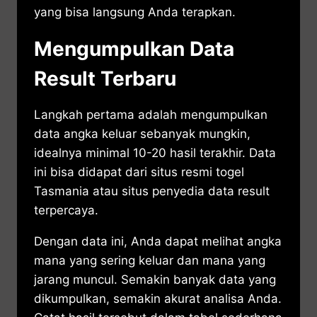
yang bisa langsung Anda terapkan.
Mengumpulkan Data
Result Terbaru
Langkah pertama adalah mengumpulkan
data angka keluar sebanyak mungkin,
idealnya minimal 10-20 hasil terakhir. Data
ini bisa didapat dari situs resmi togel
Tasmania atau situs penyedia data result
terpercaya.
Dengan data ini, Anda dapat melihat angka
mana yang sering keluar dan mana yang
jarang muncul. Semakin banyak data yang
dikumpulkan, semakin akurat analisa Anda.