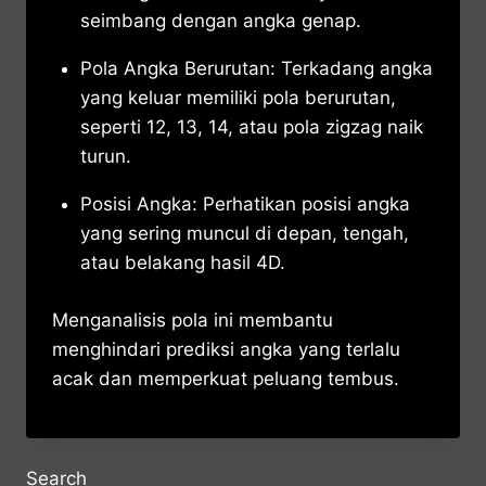
seimbang dengan angka genap.
Pola Angka Berurutan: Terkadang angka
yang keluar memiliki pola berurutan,
seperti 12, 13, 14, atau pola zigzag naik
turun.
Posisi Angka: Perhatikan posisi angka
yang sering muncul di depan, tengah,
atau belakang hasil 4D.
Menganalisis pola ini membantu
menghindari prediksi angka yang terlalu
acak dan memperkuat peluang tembus.
Search