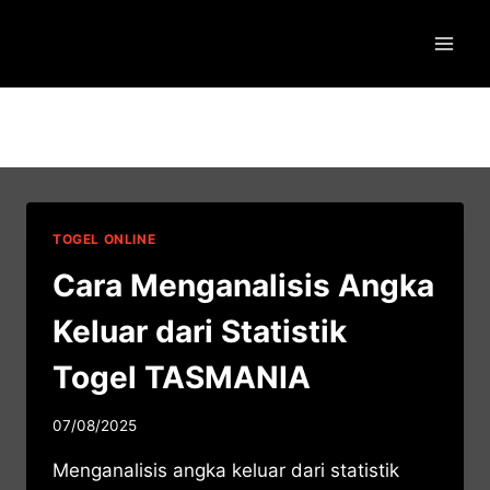
Skip
to
content
Jackpot Togel TASMANIA
TOGEL ONLINE
Cara Menganalisis Angka
Keluar dari Statistik
Togel TASMANIA
07/08/2025
Menganalisis angka keluar dari statistik