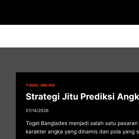
Skip
to
content
TOGEL ONLINE
Strategi Jitu Prediksi An
01/14/2026
Togel Banglades menjadi salah satu pasaran
karakter angka yang dinamis dan pola yang s