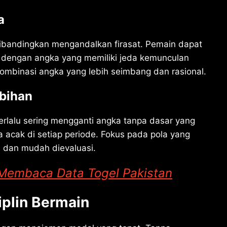
a
ibandingkan mengandalkan firasat. Pemain dapat
dengan angka yang memiliki jeda kemunculan
ombinasi angka yang lebih seimbang dan rasional.
bihan
rlalu sering mengganti angka tanpa dasar yang
a acak di setiap periode. Fokus pada pola yang
en dan mudah dievaluasi.
 Membaca Data Togel Pakistan
plin Bermain