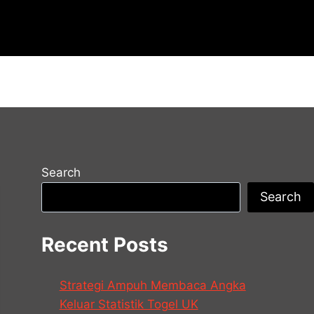
Search
Search
Recent Posts
Strategi Ampuh Membaca Angka
Keluar Statistik Togel UK