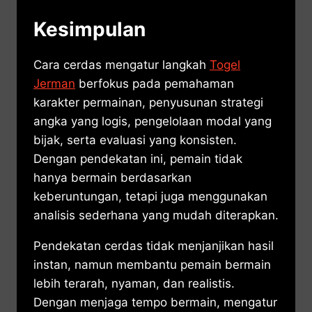
Kesimpulan
Cara cerdas mengatur langkah
Togel
Jerman
berfokus pada pemahaman
karakter permainan, penyusunan strategi
angka yang logis, pengelolaan modal yang
bijak, serta evaluasi yang konsisten.
Dengan pendekatan ini, pemain tidak
hanya bermain berdasarkan
keberuntungan, tetapi juga menggunakan
analisis sederhana yang mudah diterapkan.
Pendekatan cerdas tidak menjanjikan hasil
instan, namun membantu pemain bermain
lebih terarah, nyaman, dan realistis.
Dengan menjaga tempo bermain, mengatur