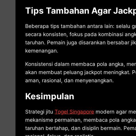
Tips Tambahan Agar Jackp
Beberapa tips tambahan antara lain: selalu g
secara konsisten, fokus pada kombinasi angka 
taruhan. Pemain juga disarankan bersabar j
kemenangan.
Konsistensi dalam membaca pola angka, meny
akan membuat peluang jackpot meningkat. P
aman, rasional, dan menyenangkan.
Kesimpulan
Strategi jitu
Togel Singapore
modern agar men
mekanisme permainan, membaca pola angka r
taruhan bertahap, dan disiplin bermain. Pema