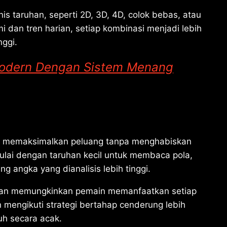
s taruhan, seperti 2D, 3D, 4D, colok bebas, atau
dan tren harian, setiap kombinasi menjadi lebih
nggi.
Modern Dengan Sistem Menang
n memaksimalkan peluang tanpa menghabiskan
ulai dengan taruhan kecil untuk membaca pola,
 angka yang dianalisis lebih tinggi.
dan memungkinkan pemain memanfaatkan setiap
n mengikuti strategi bertahap cenderung lebih
uh secara acak.