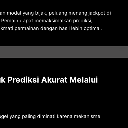
an modal yang bijak, peluang menang jackpot di
n. Pemain dapat memaksimalkan prediksi,
mati permainan dengan hasil lebih optimal.
 Prediksi Akurat Melalui
ogel yang paling diminati karena mekanisme