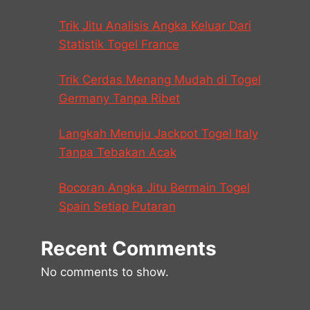
Trik Jitu Analisis Angka Keluar Dari
Statistik Togel France
Trik Cerdas Menang Mudah di Togel
Germany Tanpa Ribet
Langkah Menuju Jackpot Togel Italy
Tanpa Tebakan Acak
Bocoran Angka Jitu Bermain Togel
Spain Setiap Putaran
Recent Comments
No comments to show.