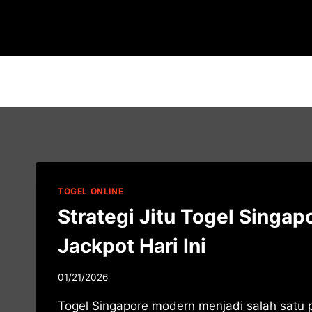
Skip
to
content
TOGEL ONLINE
Strategi Jitu Togel Sing
Jackpot Hari Ini
01/21/2026
Togel Singapore modern menjadi salah satu p