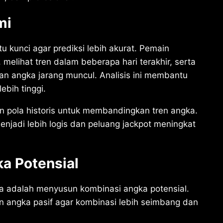
mi
 kunci agar prediksi lebih akurat. Pemain
melihat tren dalam beberapa hari terakhir, serta
an angka jarang muncul. Analisis ini membantu
bih tinggi.
n pola historis untuk membandingkan tren angka.
enjadi lebih logis dan peluang jackpot meningkat
a Potensial
ya adalah menyusun kombinasi angka potensial.
 angka pasif agar kombinasi lebih seimbang dan