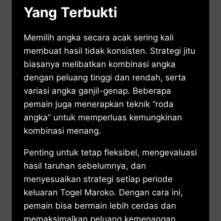
Yang Terbukti
Memilih angka secara acak sering kali
membuat hasil tidak konsisten. Strategi jitu
biasanya melibatkan kombinasi angka
dengan peluang tinggi dan rendah, serta
variasi angka ganjil-genap. Beberapa
pemain juga menerapkan teknik “roda
angka” untuk memperluas kemungkinan
kombinasi menang.
Penting untuk tetap fleksibel, mengevaluasi
hasil taruhan sebelumnya, dan
menyesuaikan strategi setiap periode
keluaran Togel Maroko. Dengan cara ini,
pemain bisa bermain lebih cerdas dan
memaksimalkan peluang kemenangan