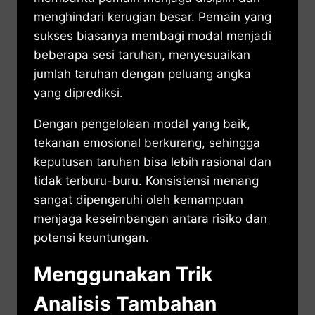
menghindari kerugian besar. Pemain yang
sukses biasanya membagi modal menjadi
beberapa sesi taruhan, menyesuaikan
jumlah taruhan dengan peluang angka
yang diprediksi.
Dengan pengelolaan modal yang baik,
tekanan emosional berkurang, sehingga
keputusan taruhan bisa lebih rasional dan
tidak terburu-buru. Konsistensi menang
sangat dipengaruhi oleh kemampuan
menjaga keseimbangan antara risiko dan
potensi keuntungan.
Menggunakan Trik
Analisis Tambahan