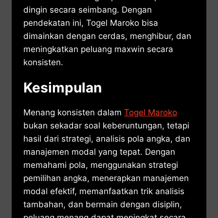
dingin secara seimbang. Dengan
pendekatan ini, Togel Maroko bisa
dimainkan dengan cerdas, menghibur, dan
meningkatkan peluang maxwin secara
konsisten.
Kesimpulan
Menang konsisten dalam
Togel Maroko
bukan sekadar soal keberuntungan, tetapi
hasil dari strategi, analisis pola angka, dan
manajemen modal yang tepat. Dengan
memahami pola, menggunakan strategi
pemilihan angka, menerapkan manajemen
modal efektif, memanfaatkan trik analisis
tambahan, dan bermain dengan disiplin,
peluang menang dapat meningkat secara