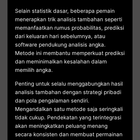
Selain statistik dasar, beberapa pemain
menerapkan trik analisis tambahan seperti
memanfaatkan rumus probabilitas, prediksi
dari keluaran hari sebelumnya, atau
software pendukung analisis angka.
Metode ini membantu memperkuat prediksi
dan meminimalkan kesalahan dalam
memilih angka.
Penting untuk selalu menggabungkan hasil
analisis tambahan dengan strategi pribadi
dan pola pengalaman sendiri.
Mengandalkan satu metode saja seringkali
tidak cukup. Pendekatan yang terintegrasi
akan meningkatkan peluang menang
secara konsisten dan membuat permainan