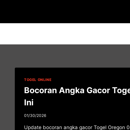
Skip
to
content
TOGEL ONLINE
Bocoran Angka Gacor Toge
Ini
01/30/2026
Update bocoran angka gacor Togel Oregon 06 ha