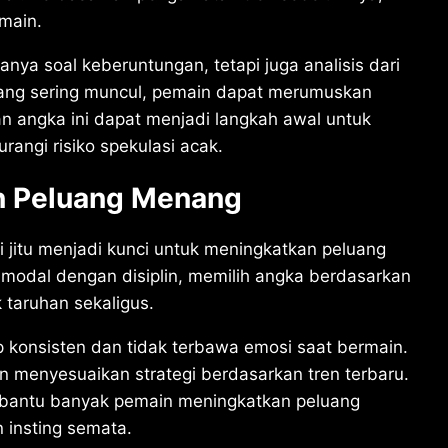
main.
ya soal keberuntungan, tetapi juga analisis dari
yang sering muncul, pemain dapat merumuskan
ran angka ini dapat menjadi langkah awal untuk
angi risiko spekulasi acak.
an Peluang Menang
 jitu menjadi kunci untuk meningkatkan peluang
modal dengan disiplin, memilih angka berdasarkan
k taruhan sekaligus.
p konsisten dan tidak terbawa emosi saat bermain.
n menyesuaikan strategi berdasarkan tren terbaru.
embantu banyak pemain meningkatkan peluang
insting semata.