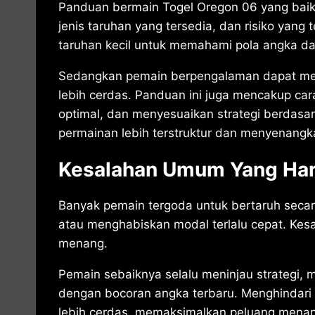
Panduan bermain Togel Oregon 06 yang baik
jenis taruhan yang tersedia, dan risiko yang 
taruhan kecil untuk memahami pola angka d
Sedangkan pemain berpengalaman dapat mem
lebih cerdas. Panduan ini juga mencakup ca
optimal, dan menyesuaikan strategi berdasar
permainan lebih terstruktur dan menyenangk
Kesalahan Umum Yang Haru
Banyak pemain tergoda untuk bertaruh secara 
atau menghabiskan modal terlalu cepat. Kes
menang.
Pemain sebaiknya selalu meninjau strategi,
dengan bocoran angka terbaru. Menghindar
lebih cerdas, memaksimalkan peluang menan