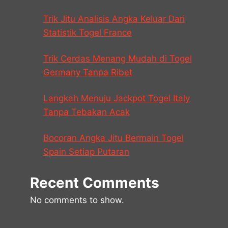
Trik Jitu Analisis Angka Keluar Dari
Statistik Togel France
Trik Cerdas Menang Mudah di Togel
Germany Tanpa Ribet
Langkah Menuju Jackpot Togel Italy
Tanpa Tebakan Acak
Bocoran Angka Jitu Bermain Togel
Spain Setiap Putaran
Recent Comments
No comments to show.