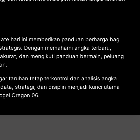
ate hari ini memberikan panduan berharga bagi
 strategis. Dengan memahami angka terbaru,
 akurat, dan mengikuti panduan bermain, peluang
an.
r taruhan tetap terkontrol dan analisis angka
data, strategi, dan disiplin menjadi kunci utama
ogel Oregon 06.