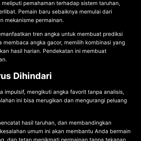
 meliputi pemahaman terhadap sistem taruhan,
terlibat. Pemain baru sebaiknya memulai dari
an mekanisme permainan.
anfaatkan tren angka untuk membuat prediksi
ra membaca angka gacor, memilih kombinasi yang
kan hasil harian. Pendekatan ini membuat
an.
s Dihindari
impulsif, mengikuti angka favorit tanpa analisis,
alahan ini bisa merugikan dan mengurangi peluang
 mencatat hasil taruhan, dan membandingkan
i kesalahan umum ini akan membantu Anda bermain
g, dan tetap menikmati permainan tanpa tekanan