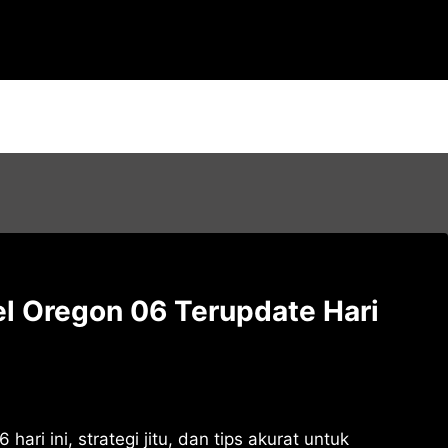
Togel Oregon 06
l Oregon 06 Terupdate Hari
ri ini, strategi jitu, dan tips akurat untuk