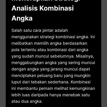
Analisis Kombinasi
Angka
Salah satu cara pintar adalah
menggunakan strategi kombinasi angka. Ini
melibatkan memilih angka berdasarkan
pola tertentu atau kombinasi dari angka
yang sudah muncul sebelumnya. Misalnya,
menggabungkan angka yang sering muncul
dengan angka yang jarang muncul dapat
menciptakan peluang baru yang mungkin
luput dari tebakan sederhana. Kombinasi
ini membantu pemain melihat kemungkinan
lebih luas daripada hanya menebak satu
atau dua angka.