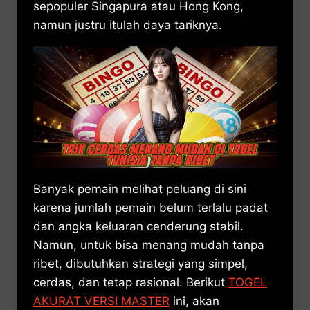
sepopuler Singapura atau Hong Kong,
namun justru itulah daya tariknya.
Banyak pemain melihat peluang di sini
karena jumlah pemain belum terlalu padat
dan angka keluaran cenderung stabil.
Namun, untuk bisa menang mudah tanpa
ribet, dibutuhkan strategi yang simpel,
cerdas, dan tetap rasional. Berikut
TOGEL
AKURAT VERSI MASTER
ini, akan